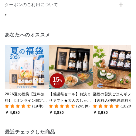
クーポンのご利用について
あなたへのオススメ
2026夏の福袋【送料無
【感謝祭セール】お決ま
至福の贅沢ごはんギフト
料】【オンライン限定】
りギフト★大人のしゃけ
【送料込/沖縄県送料別
(19件)
(245件)
(102件)
【ポイントキャンペーン
しゃけめんたい入り【送
途】【化粧箱包装付/オ
￥ 4,080
￥ 3,880
￥ 3,980
実施中】【のし・ラッピ
料込/沖縄県送料別途】
ライン限定】
ング・化粧箱詰め不可】
【化粧箱包装付】
最近チェックした商品