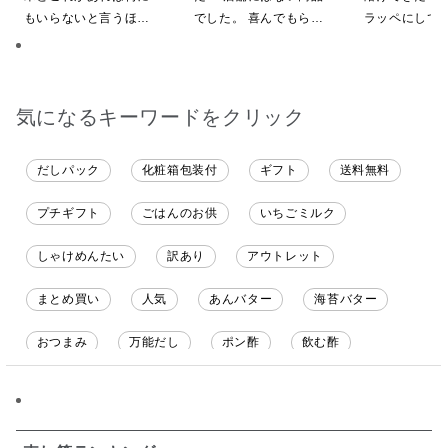
もいらないと言うほど
でした。 喜んでもらえ
ラッペにして
気に入ってくれていま
ると思います。
ます
す。本当に助かりま
す。
気になるキーワードをクリック
だしパック
化粧箱包装付
ギフト
送料無料
プチギフト
ごはんのお供
いちごミルク
しゃけめんたい
訳あり
アウトレット
まとめ買い
人気
あんバター
海苔バター
おつまみ
万能だし
ポン酢
飲む酢
ソース
限定
バナナチップス
スナック菓子
ジャム
調味料ギフト
国産
味噌
ワイン