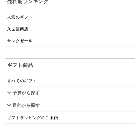
売れ筋ランキング
パスタソース
醤油
バター
オールフルーツ
人気のギフト
昆布だし
毎日だし
食塩無添加
なめ茸
久世福商店
トマトソース
ブルーベリー
チーズ
信州
サンクゼール
日本ワイン
野菜だし
チーズいか
お米チップス
味噌汁
かりんとう
甘酒
ギフト商品
あごだし
バナナミルク
りんご
骨せんべい
すべてのギフト
ドレッシング
珍味
おかず
ナイアガラ
予算から探す
和塩
混ぜご飯の素
マヨネーズ
せんべい
目的から探す
韓国
贅沢ごはん
おでん
吸い物
ギフトラッピングのご案内
シードル
ごま
いわし
ミックス
芋