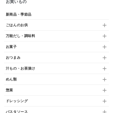
お買いもの
スープ
クリームソース
季節限定
セット
佃煮
アップル
ジュース
パンにぬる
新商品・季節品
はちみつ茶
オレンジ
ナッツ
かつおだし
ごはんのお供
梅
レモン
ペースト
クランベリー
万能だし・調味料
ガーリック
柚子
ハーブティー
つゆ
お菓子
ドリンク
七味
わかめ
チップス
のり
おつまみ
ブランデー
生姜
鍋つゆ
飴
すき焼き
汁もの・お茶漬け
ふりかけ
いいづな
はちみつ
茶漬け
めん類
抹茶
レトルト
究極
ノンアルコール
惣菜
九条ねぎ
焼酎
福松
混ぜご飯
くるみ
ドレッシング
パスタソース