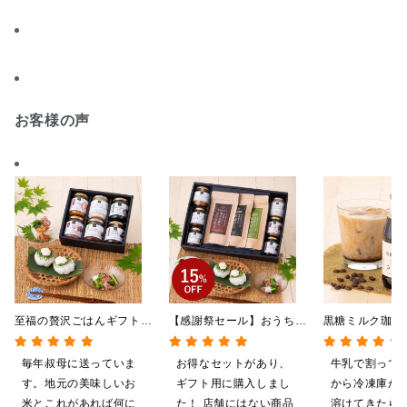
お客様の声
至福の贅沢ごはんギフト
【感謝祭セール】おうちで
黒糖ミルク珈
【送料込/沖縄県送料別
贅沢ごはんギフト【送料無
275ml （ド
途】【化粧箱包装付/オン
料/沖縄県送料別途】【化
希釈タイプ）
毎年叔母に送っていま
お得なセットがあり、
牛乳で割って
ライン限定】
粧箱包装付/オンライン限
す。地元の美味しいお
ギフト用に購入しまし
から冷凍庫か
定】
米とこれがあれば何に
た！ 店舗にはない商品
溶けてきたら