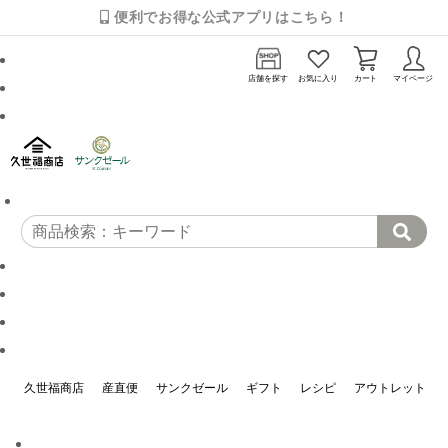
便利でお得な公式アプリはこちら！
店舗を探す
お気に入り
カート
マイページ
久世福商店
産直便
サンクゼール
ギフト
レシピ
アウトレット