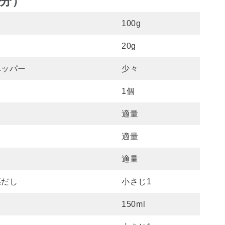
個分）
100g
20g
ペッパー
少々
1個
適量
適量
適量
菜だし
小さじ1
150ml