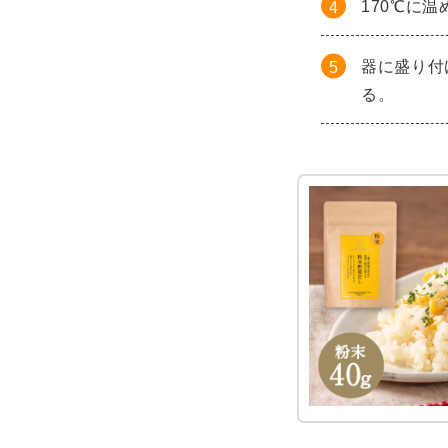
170℃に
器に盛り付
る。