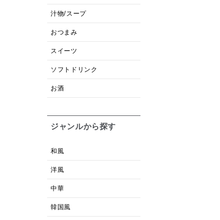
汁物/スープ
おつまみ
スイーツ
ソフトドリンク
お酒
ジャンルから探す
和風
洋風
中華
韓国風