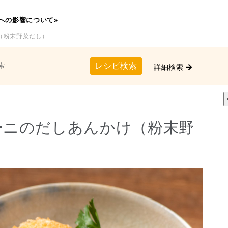
への影響について»
（粉末野菜だし）
レシピ検索
詳細検索
ーニのだしあんかけ（粉末野