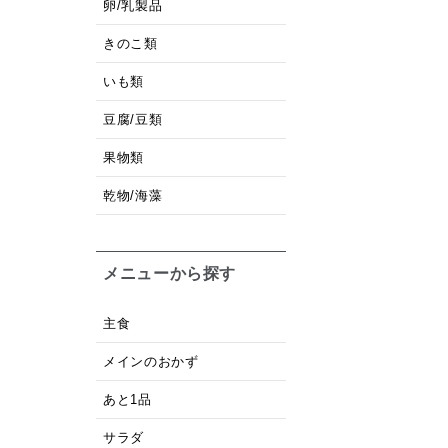
卵/乳製品
きのこ類
いも類
豆腐/豆類
果物類
乾物/海藻
メニューから探す
主食
メインのおかず
あと1品
サラダ