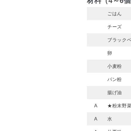
材料（4～6
ごはん
チーズ
ブラック
卵
小麦粉
パン粉
揚げ油
A
★粉末野
A
水