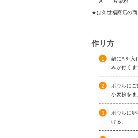
A
片栗粉
★は久世福商店の商
作り方
鍋にAを入
みが付くま
ボウルにご
小麦粉をま
ボウルに卵
ける。