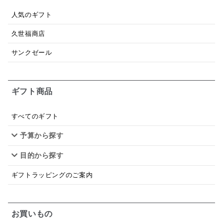
人気のギフト
昆布だし
毎日だし
食塩無添加
なめ茸
久世福商店
トマトソース
ブルーベリー
チーズ
信州
サンクゼール
日本ワイン
野菜だし
チーズいか
お米チップス
味噌汁
かりんとう
甘酒
ギフト商品
あごだし
バナナミルク
りんご
骨せんべい
すべてのギフト
ドレッシング
珍味
おかず
ナイアガラ
予算から探す
和塩
混ぜご飯の素
マヨネーズ
せんべい
目的から探す
韓国
贅沢ごはん
おでん
吸い物
ギフトラッピングのご案内
シードル
ごま
いわし
ミックス
芋
お買いもの
スープ
クリームソース
季節限定
セット