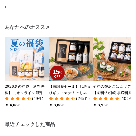
あなたへのオススメ
2026夏の福袋【送料無
【感謝祭セール】お決ま
至福の贅沢ごはんギフト
料】【オンライン限定】
りギフト★大人のしゃけ
【送料込/沖縄県送料別
(19件)
(245件)
(102件)
【ポイントキャンペーン
しゃけめんたい入り【送
途】【化粧箱包装付/オ
￥ 4,080
￥ 3,880
￥ 3,980
実施中】【のし・ラッピ
料込/沖縄県送料別途】
ライン限定】
ング・化粧箱詰め不可】
【化粧箱包装付】
最近チェックした商品