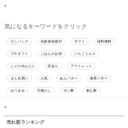
ると思います。
ても美味しくいただい
いしてしまい
てます。 これからも、
沢山の味楽しみます♪
気になるキーワードをクリック
だしパック
化粧箱包装付
ギフト
送料無料
プチギフト
ごはんのお供
いちごミルク
しゃけめんたい
訳あり
アウトレット
まとめ買い
人気
あんバター
海苔バター
おつまみ
万能だし
ポン酢
飲む酢
ソース
限定
バナナチップス
スナック菓子
ジャム
調味料ギフト
国産
味噌
ワイン
売れ筋ランキング
パスタソース
醤油
バター
オールフルーツ