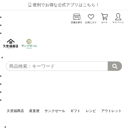
便利でお得な公式アプリはこちら！
店舗を探す
お気に入り
カート
マイページ
久世福商店
産直便
サンクゼール
ギフト
レシピ
アウトレット