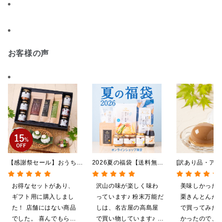
お客様の声
【感謝祭セール】おうちで
2026夏の福袋【送料無
[訳あり品・アウ
贅沢ごはんギフト【送料無
料】【オンライン限定】
[賞味期限2026
料/沖縄県送料別途】【化
【ポイントキャンペーン実
日]絹ごしなめ
お得なセットがあり、
沢山の味が楽しく味わ
美味しかった
粧箱包装付/オンライン限
施中】【のし・ラッピン
んとんゼリー 8
ギフト用に購入しまし
っています♪ 粉末万能だ
栗きんとんが
定】
グ・化粧箱詰め不可】
限定】
た！ 店舗にはない商品
しは、名古屋の高島屋
で買ってみた
でした。 喜んでもらえ
で買い物しています♪ と
かったので、