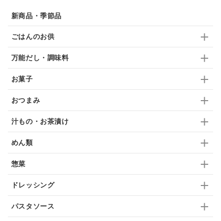
佃煮
アップル
ジュース
パンにぬる
新商品・季節品
はちみつ茶
オレンジ
ナッツ
かつおだし
ごはんのお供
梅
レモン
ペースト
クランベリー
万能だし・調味料
ガーリック
柚子
ハーブティー
つゆ
お菓子
ドリンク
七味
わかめ
チップス
のり
おつまみ
ブランデー
生姜
鍋つゆ
飴
すき焼き
汁もの・お茶漬け
ふりかけ
いいづな
はちみつ
茶漬け
めん類
抹茶
レトルト
究極
ノンアルコール
惣菜
九条ねぎ
焼酎
福松
混ぜご飯
くるみ
ドレッシング
パスタソース