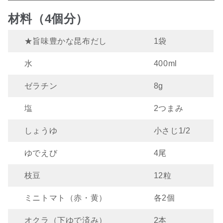
材料（4個分）
★旨味豊かな昆布だし
1袋
水
400ml
ゼラチン
8g
塩
2つまみ
しょうゆ
小さじ1/2
ゆでえび
4尾
枝豆
12粒
ミニトマト（赤・黄）
各2個
オクラ（下ゆで済み）
2本