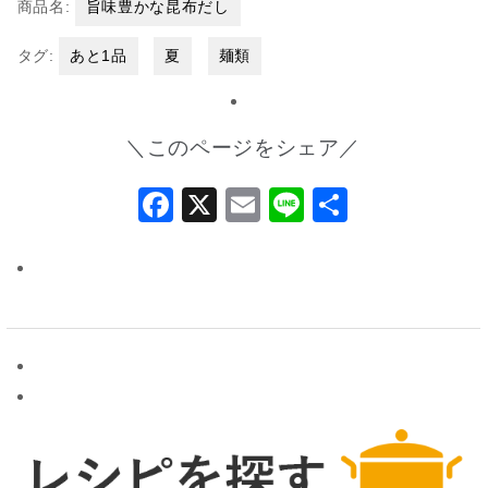
商品名:
旨味豊かな昆布だし
タグ:
あと1品
夏
麺類
＼このページをシェア／
Facebook
X
Email
Line
共
有