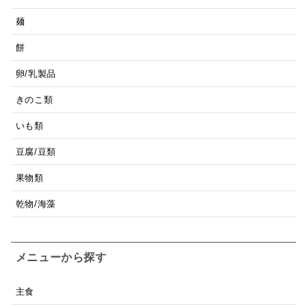
麺
餅
卵/乳製品
きのこ類
いも類
豆腐/豆類
果物類
乾物/海藻
メニューから探す
主食