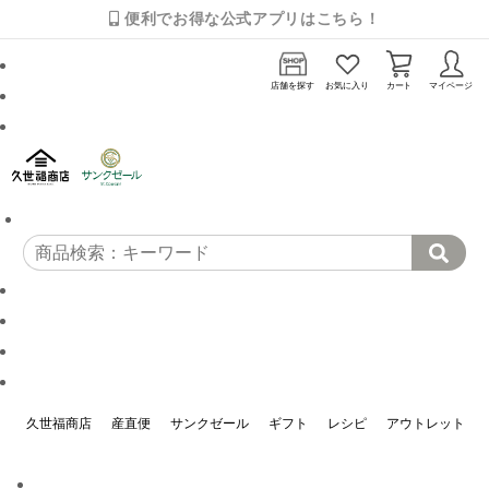
便利でお得な公式アプリはこちら！
店舗を探す
お気に入り
カート
マイページ
久世福商店
産直便
サンクゼール
ギフト
レシピ
アウトレット