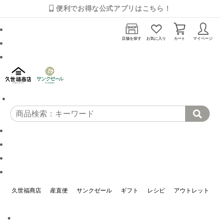
便利でお得な公式アプリはこちら！
店舗を探す
お気に入り
カート
マイページ
久世福商店
産直便
サンクゼール
ギフト
レシピ
アウトレット