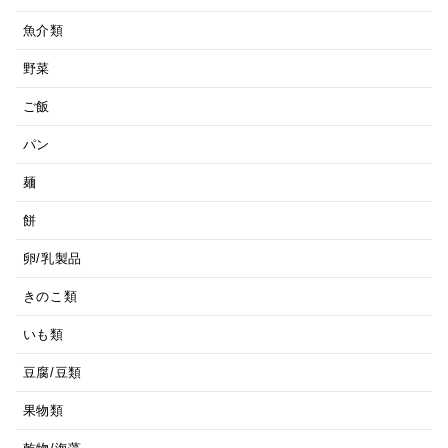
魚介類
野菜
ご飯
パン
麺
餅
卵/乳製品
きのこ類
いも類
豆腐/豆類
果物類