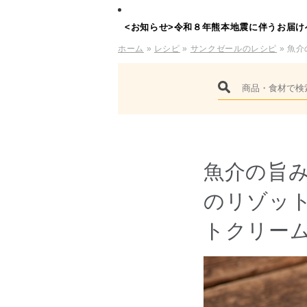
<お知らせ>令和８年熊本地震に伴うお届け
ホーム
»
レシピ
»
サンクゼールのレシピ
» 魚
魚介の旨
のリゾット
トクリー