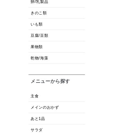
卵/乳製品
きのこ類
いも類
豆腐/豆類
果物類
乾物/海藻
メニューから探す
主食
メインのおかず
あと1品
サラダ