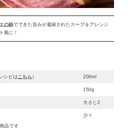
スの鍋
でできた旨みが凝縮されたスープをアレンジ
ト風に！
）
レシピは
こちら
）
200ml
150g
大さじ2
少々
商品です