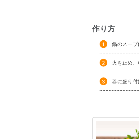
作り方
鍋のスープ
火を止め、
器に盛り付