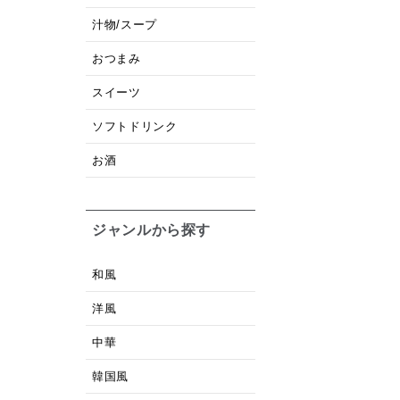
汁物/スープ
おつまみ
スイーツ
ソフトドリンク
お酒
ジャンルから探す
和風
洋風
中華
韓国風