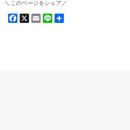
＼このページをシェア／
Facebook
X
Email
Line
共
有