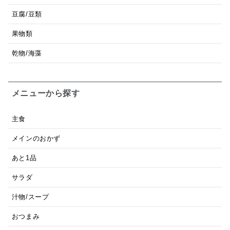
豆腐/豆類
果物類
乾物/海藻
メニューから探す
主食
メインのおかず
あと1品
サラダ
汁物/スープ
おつまみ