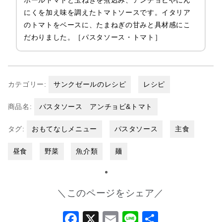
にくを加え味を調えたトマトソースです。イタリア
のトマトをベースに、たまねぎの甘みと具材感にこ
だわりました。［パスタソース・トマト］
カテゴリー:
サンクゼールのレシピ
レシピ
商品名:
パスタソース アンチョビ&トマト
タグ:
おもてなしメニュー
パスタソース
主食
昼食
野菜
魚介類
麺
＼このページをシェア／
Facebook
X
Email
Line
共