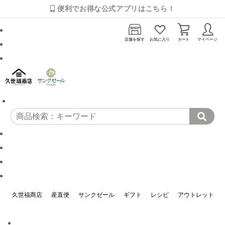
便利でお得な公式アプリはこちら！
店舗を探す
お気に入り
カート
マイページ
久世福商店
産直便
サンクゼール
ギフト
レシピ
アウトレット