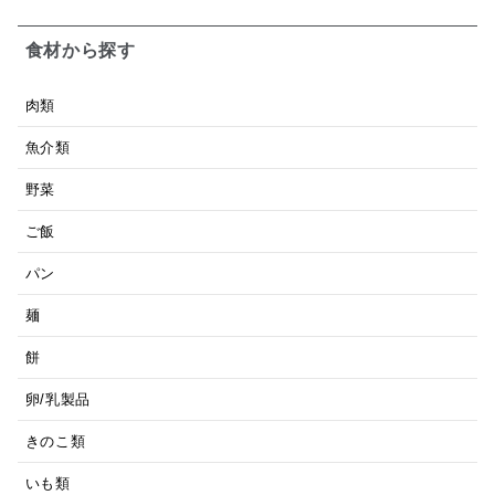
食材から探す
肉類
魚介類
野菜
ご飯
パン
麺
餅
卵/乳製品
きのこ類
いも類