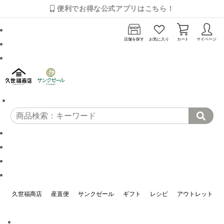
便利でお得な公式アプリはこちら！
店舗を探す
お気に入り
カート
マイページ
久世福商店
産直便
サンクゼール
ギフト
レシピ
アウトレット