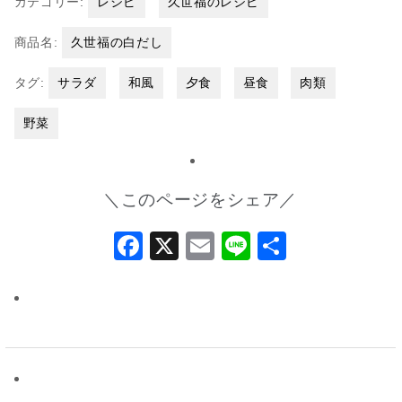
カテゴリー:
レシピ
久世福のレシピ
商品名:
久世福の白だし
タグ:
サラダ
和風
夕食
昼食
肉類
野菜
＼このページをシェア／
Facebook
X
Email
Line
共
有