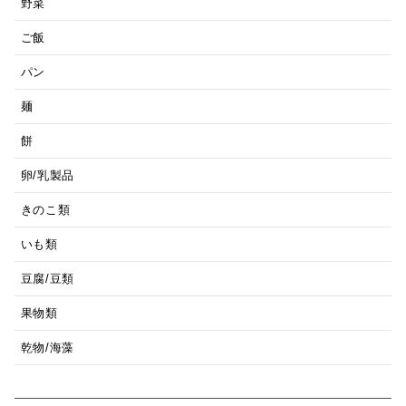
野菜
ご飯
パン
麺
餅
卵/乳製品
きのこ類
いも類
豆腐/豆類
果物類
乾物/海藻