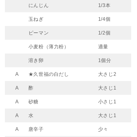
にんじん
1/3本
玉ねぎ
1/4個
ピーマン
1/2個
小麦粉（薄力粉）
適量
溶き卵
1個分
A
★久世福の白だし
大さじ2
A
酢
大さじ1
A
砂糖
小さじ1
A
水
大さじ1
A
唐辛子
少々