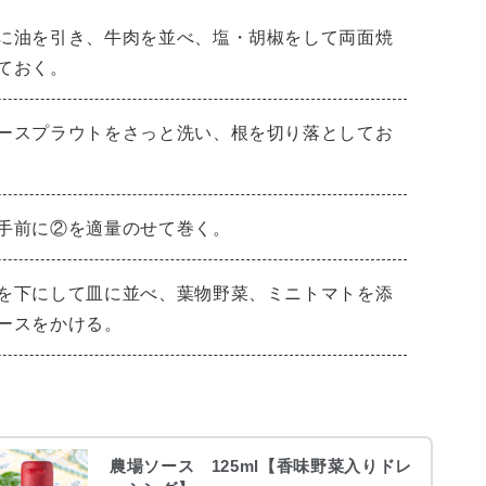
に油を引き、牛肉を並べ、塩・胡椒をして両面焼
ておく。
ースプラウトをさっと洗い、根を切り落としてお
手前に②を適量のせて巻く。
を下にして皿に並べ、葉物野菜、ミニトマトを添
ースをかける。
農場ソース 125ml【香味野菜入りドレ