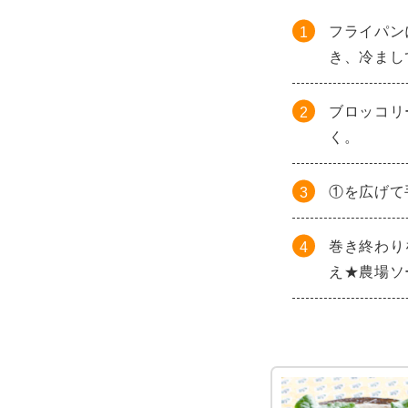
フライパン
き、冷まし
ブロッコリ
く。
①を広げて
巻き終わり
え★農場ソ