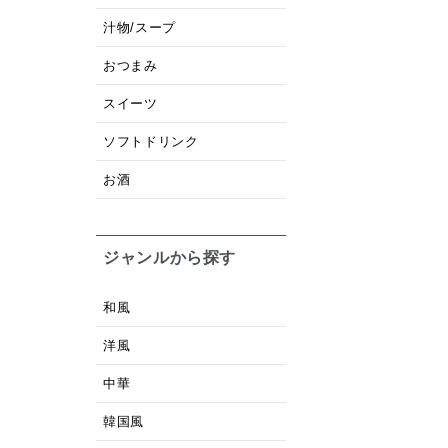
汁物/スープ
おつまみ
スイーツ
ソフトドリンク
お酒
ジャンルから探す
和風
洋風
中華
韓国風