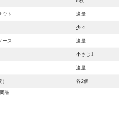
8枚
ラウト
適量
少々
ソース
適量
小さじ1
適量
黄）
各2個
商品