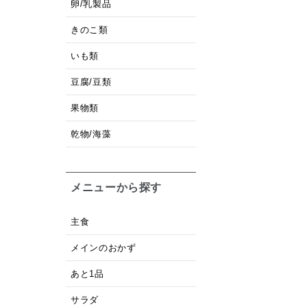
卵/乳製品
きのこ類
いも類
豆腐/豆類
果物類
乾物/海藻
メニューから探す
主食
メインのおかず
あと1品
サラダ