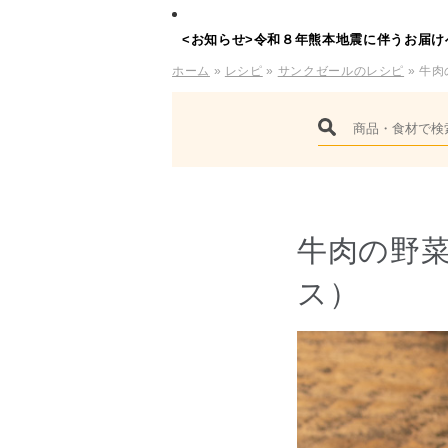
<お知らせ>令和８年熊本地震に伴うお届け
ホーム
»
レシピ
»
サンクゼールのレシピ
» 牛
牛肉の野
ス）