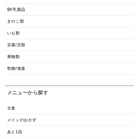
卵/乳製品
きのこ類
いも類
豆腐/豆類
果物類
乾物/海藻
メニューから探す
主食
メインのおかず
あと1品