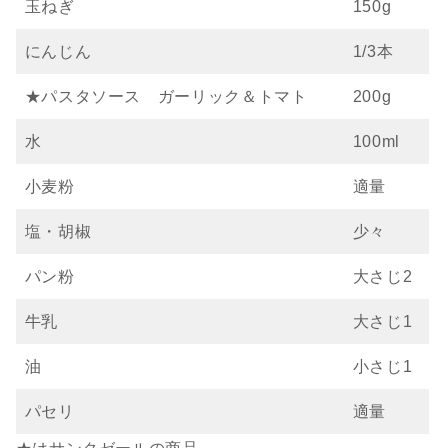
玉ねぎ
150g
にんじん
1/3本
★パスタソース ガーリック＆トマト
200g
水
100ml
小麦粉
適量
塩・胡椒
少々
パン粉
大さじ2
牛乳
大さじ1
油
小さじ1
パセリ
適量