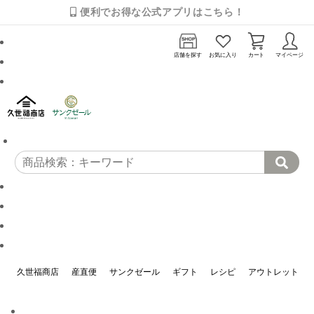
便利でお得な公式アプリはこちら！
店舗を探す
お気に入り
カート
マイページ
久世福商店
産直便
サンクゼール
ギフト
レシピ
アウトレット