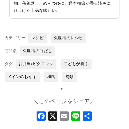
物、茶碗蒸し、めんつゆに。鰹本枯節が香る淡色に
仕上げた上品な味わい。
カテゴリー:
レシピ
久世福のレシピ
商品名:
久世福の白だし
タグ:
お弁当/ピクニック
こどもが喜ぶ
メインのおかず
和風
肉類
＼このページをシェア／
Facebook
X
Email
Line
共
有