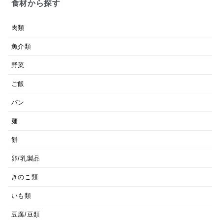
食材から探す
肉類
魚介類
野菜
ご飯
パン
麺
餅
卵/乳製品
きのこ類
いも類
豆腐/豆類