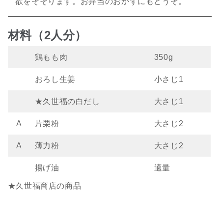
欲をそそります。お弁当のおかずにもどうぞ。
材料（2人分）
鶏もも肉
350g
おろし生姜
小さじ1
★久世福の白だし
大さじ1
A
片栗粉
大さじ2
A
薄力粉
大さじ2
揚げ油
適量
★久世福商店の商品