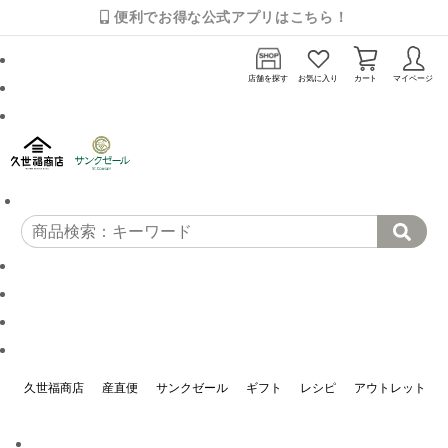
便利でお得な公式アプリはこちら！
店舗を探す
お気に入り
カート
マイページ
久世福商店
産直便
サンクゼール
ギフト
レシピ
アウトレット