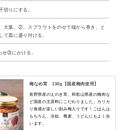
千切りにする。
、大葉、②、スプラウトをのせて端から巻き、と
して皿に盛り付ける。
わせ③にかける。
梅なめ茸 130g【国産梅肉使用】
長野県産のえのき茸、和歌山県産の梅肉な
ど国産の主原料にこだわりました。カリカ
リ食感が楽しい刻み梅入りです！ごはんは
もちろん、冷奴、蕎麦、うどんにもよく合
います。