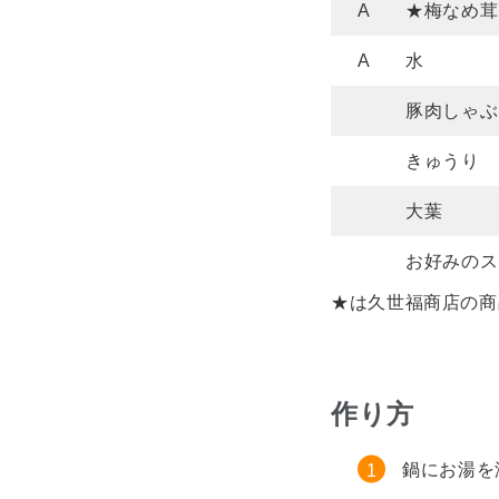
A
★梅なめ茸
A
水
豚肉しゃぶ
きゅうり
大葉
お好みのス
★は久世福商店の商
作り方
鍋にお湯を