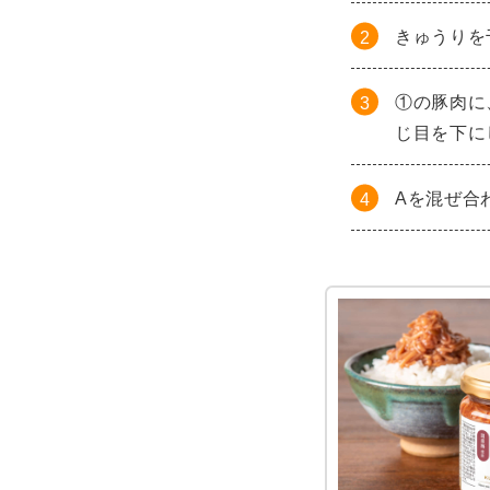
きゅうりを
①の豚肉に
じ目を下に
Aを混ぜ合