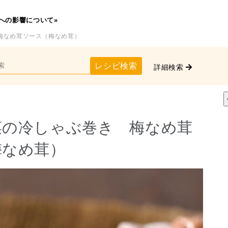
への影響について»
梅なめ茸ソース（梅なめ茸）
レシピ検索
詳細検索
菜の冷しゃぶ巻き 梅なめ茸
梅なめ茸）