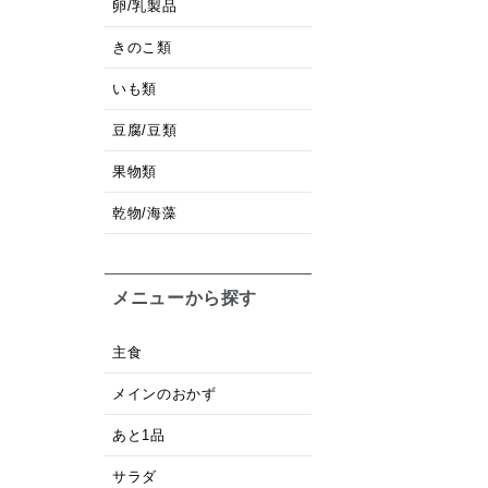
卵/乳製品
きのこ類
いも類
豆腐/豆類
果物類
乾物/海藻
メニューから探す
主食
メインのおかず
あと1品
サラダ