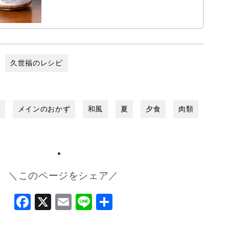
久世福のレシピ
い
メインのおかず
和風
夏
夕食
肉類
＼このページをシェア／
Facebook
X
Email
Line
共
有