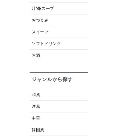
汁物/スープ
おつまみ
スイーツ
ソフトドリンク
お酒
ジャンルから探す
和風
洋風
中華
韓国風