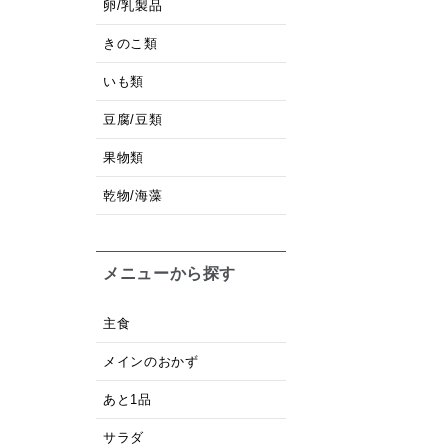
卵/乳製品
きのこ類
いも類
豆腐/豆類
果物類
乾物/海藻
メニューから探す
主食
メインのおかず
あと1品
サラダ