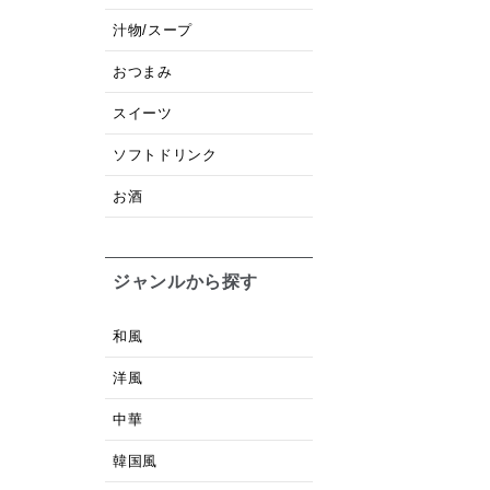
汁物/スープ
おつまみ
スイーツ
ソフトドリンク
お酒
ジャンルから探す
和風
洋風
中華
韓国風