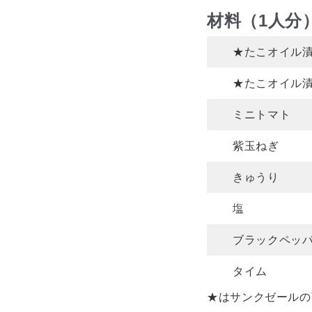
材料（1人分
★たこオイル
★たこオイル
ミニトマト
紫玉ねぎ
きゅうり
塩
ブラックペッ
タイム
★はサンクゼールの