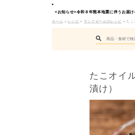
<お知らせ>令和８年熊本地震に伴うお届け
ホーム
»
レシピ
»
サンクゼールのレシピ
» た
たこオイ
漬け）