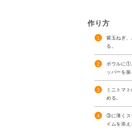
作り方
紫玉ねぎ、
る。
ボウルに①
ッパーを振
ミニトマト
める。
③に薄くス
イムを添え