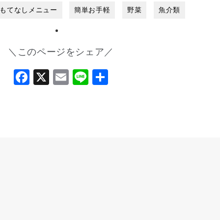
もてなしメニュー
簡単お手軽
野菜
魚介類
＼このページをシェア／
Facebook
X
Email
Line
共
有