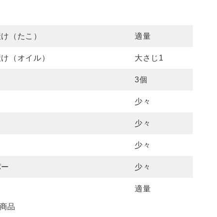
）
漬け（たこ）
適量
漬け（オイル）
大さじ1
3個
少々
少々
少々
パー
少々
適量
商品