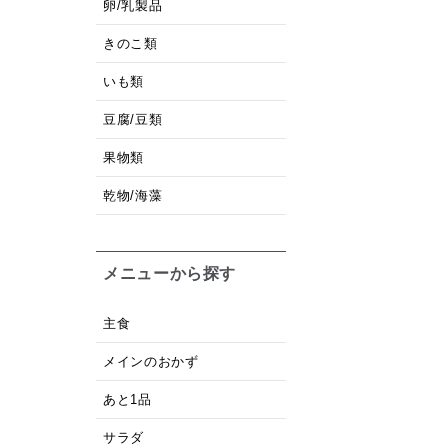
卵/乳製品
きのこ類
いも類
豆腐/豆類
果物類
乾物/海藻
メニューから探す
主食
メインのおかず
あと1品
サラダ