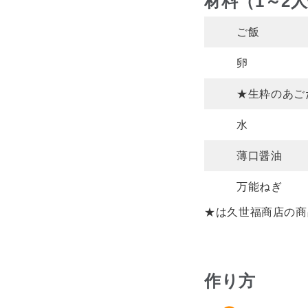
材料（1～2
ご飯
卵
★生粋のあご
水
薄口醤油
万能ねぎ
★は久世福商店の商
作り方