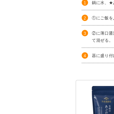
鍋に水、★
①にご飯を
②に薄口醤
て混ぜる。
器に盛り付