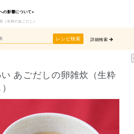
への影響について»
雑炊（生粋のあごだし）
レシピ検索
詳細検索
い あごだしの卵雑炊（生粋
し）