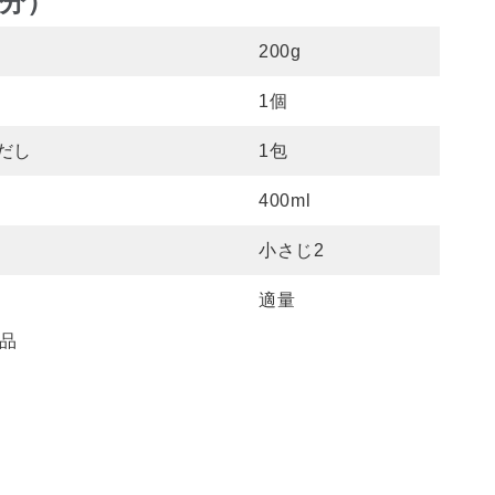
人分）
200g
1個
だし
1包
400ml
小さじ2
適量
品