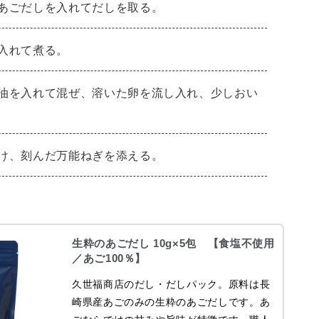
あごだしを入れてだしを取る。
入れて煮る。
油を入れて混ぜ、溶いた卵を流し入れ、少しおい
け、刻んだ万能ねぎを添える。
生粋のあごだし 10g×5包 【食塩不使用
／あご100％】
久世福商店のだし・だしパック。原料は長
崎県産あごのみの生粋のあごだしです。あ