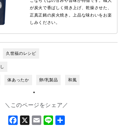
ごならではの甘みや旨味が特徴です。職人
が炭火で香ばしく焼き上げ、乾燥させた、
正真正銘の炭火焼き。上品な味わいをお楽
しみください。
久世福のレシピ
だし
体あったか
卵/乳製品
和風
＼このページをシェア／
Facebook
X
Email
Line
共
有