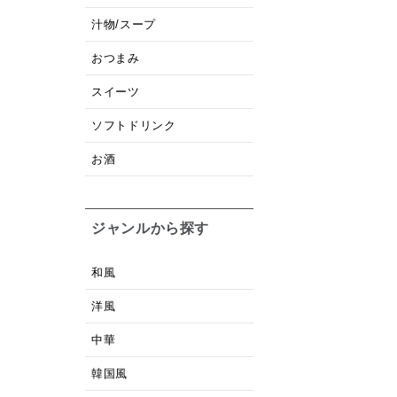
汁物/スープ
おつまみ
スイーツ
ソフトドリンク
お酒
ジャンルから探す
和風
洋風
中華
韓国風