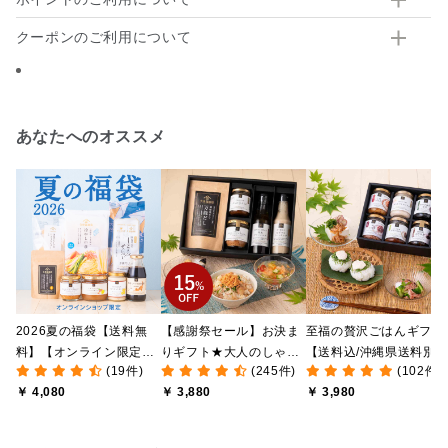
クーポンのご利用について
あなたへのオススメ
2026夏の福袋【送料無
【感謝祭セール】お決ま
至福の贅沢ごはんギフト
料】【オンライン限定】
りギフト★大人のしゃけ
【送料込/沖縄県送料別
(19件)
(245件)
(102件)
【ポイントキャンペーン
しゃけめんたい入り【送
途】【化粧箱包装付/オ
￥ 4,080
￥ 3,880
￥ 3,980
実施中】【のし・ラッピ
料込/沖縄県送料別途】
ライン限定】
ング・化粧箱詰め不可】
【化粧箱包装付】