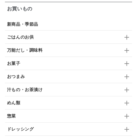
お買いもの
スープ
クリームソース
季節限定
セット
佃煮
アップル
ジュース
パンにぬる
新商品・季節品
はちみつ茶
オレンジ
ナッツ
かつおだし
ごはんのお供
梅
レモン
ペースト
クランベリー
万能だし・調味料
ガーリック
柚子
ハーブティー
つゆ
お菓子
ドリンク
七味
わかめ
チップス
のり
おつまみ
ブランデー
生姜
鍋つゆ
飴
すき焼き
汁もの・お茶漬け
ふりかけ
いいづな
はちみつ
茶漬け
めん類
抹茶
レトルト
究極
ノンアルコール
惣菜
九条ねぎ
焼酎
福松
混ぜご飯
くるみ
ドレッシング