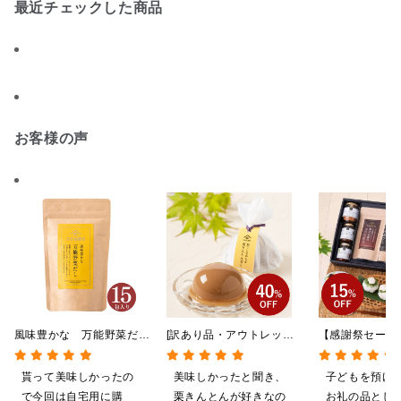
最近チェックした商品
お客様の声
風味豊かな 万能野菜だ
[訳あり品・アウトレット]
【感謝祭セール
し 120g（8g×15包）
[賞味期限2026年09月09
贅沢ごはんギフ
【だしパック】
日]絹ごしなめらか 栗き
料/沖縄県送料
貰って美味しかったの
美味しかったと聞き、
子どもを預け
んとんゼリー 81g【季節
粧箱包装付/オ
で今回は自宅用に購
栗きんとんが好きなの
お礼の品とし