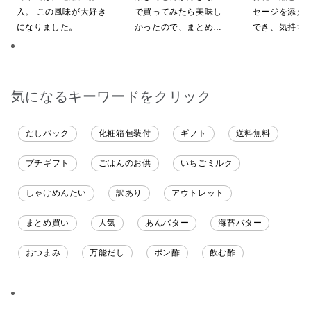
限定】
定】
入。 この風味が大好き
で買ってみたら美味し
セージを添え
になりました。
かったので、まとめ買
でき、気持ち
いしてしまいました
やすいと感じ
気になるキーワードをクリック
だしパック
化粧箱包装付
ギフト
送料無料
プチギフト
ごはんのお供
いちごミルク
しゃけめんたい
訳あり
アウトレット
まとめ買い
人気
あんバター
海苔バター
おつまみ
万能だし
ポン酢
飲む酢
ソース
限定
バナナチップス
スナック菓子