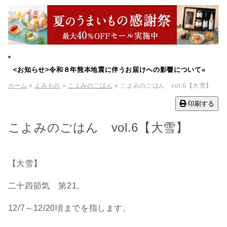
<お知らせ>令和８年熊本地震に伴うお届けへの影響について»
ホーム
»
よみもの
»
こよみのごはん
» こよみのごはん vol.6【大雪】
印刷する
こよみのごはん vol.6【大雪】
【大雪】
二十四節気 第21。
12/7～12/20頃までを指します。