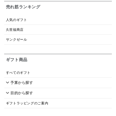
ジャム
調味料ギフト
国産
味噌
ワイン
売れ筋ランキング
パスタソース
醤油
バター
オールフルーツ
人気のギフト
昆布だし
毎日だし
食塩無添加
なめ茸
久世福商店
トマトソース
ブルーベリー
チーズ
信州
サンクゼール
日本ワイン
野菜だし
チーズいか
お米チップス
味噌汁
かりんとう
甘酒
ギフト商品
あごだし
バナナミルク
りんご
骨せんべい
すべてのギフト
ドレッシング
珍味
おかず
ナイアガラ
予算から探す
和塩
混ぜご飯の素
マヨネーズ
せんべい
目的から探す
韓国
贅沢ごはん
おでん
吸い物
ギフトラッピングのご案内
シードル
ごま
いわし
ミックス
芋