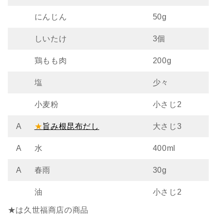
にんじん
50g
しいたけ
3個
鶏もも肉
200g
塩
少々
小麦粉
小さじ2
A
旨み根昆布だし
大さじ3
A
水
400ml
A
春雨
30g
油
小さじ2
★は久世福商店の商品