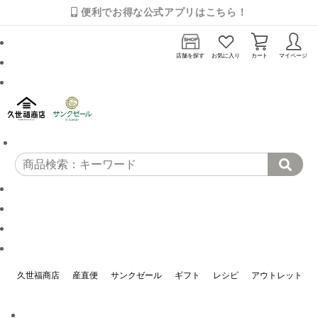
便利でお得な公式アプリはこちら！
店舗を探す
お気に入り
カート
マイページ
久世福商店
産直便
サンクゼール
ギフト
レシピ
アウトレット