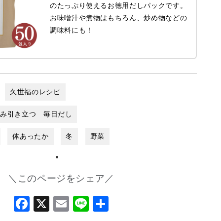
のたっぷり使えるお徳用だしパックです。
お味噌汁や煮物はもちろん、炒め物などの
調味料にも！
久世福のレシピ
まみ引き立つ 毎日だし
体あったか
冬
野菜
＼このページをシェア／
Facebook
X
Email
Line
共
有