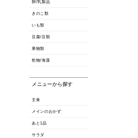
卵/乳製品
きのこ類
いも類
豆腐/豆類
果物類
乾物/海藻
メニューから探す
主食
メインのおかず
あと1品
サラダ