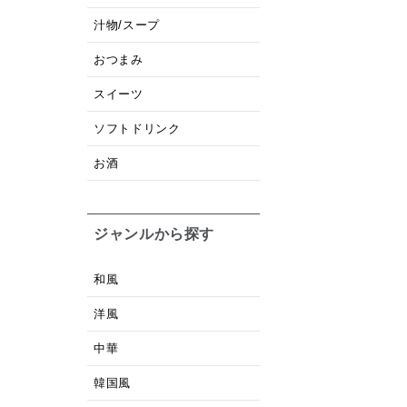
汁物/スープ
おつまみ
スイーツ
ソフトドリンク
お酒
ジャンルから探す
和風
洋風
中華
韓国風