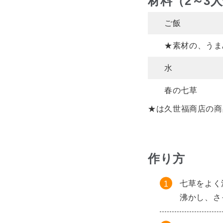
材料（2～3
ご飯
★素材の、うま
水
春の七草
★は久世福商店の商
作り方
七草をよく
沸かし、さ