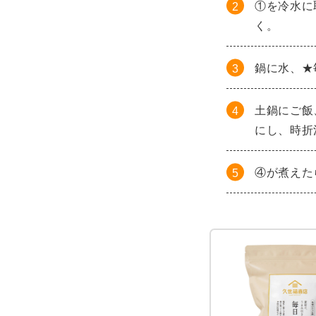
①を冷水に
く。
鍋に水、★
土鍋にご飯
にし、時折
④が煮えた