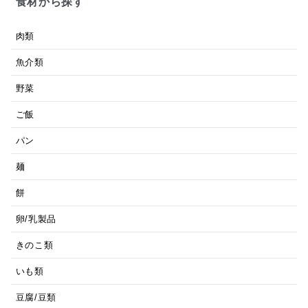
食材から探す
肉類
魚介類
野菜
ご飯
パン
麺
餅
卵/乳製品
きのこ類
いも類
豆腐/豆類