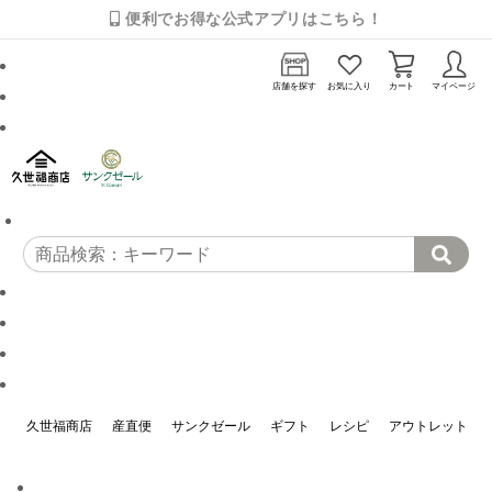
便利でお得な公式アプリはこちら！
店舗を探す
お気に入り
カート
マイページ
久世福商店
産直便
サンクゼール
ギフト
レシピ
アウトレット