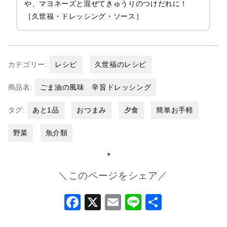
や、マヨネーズと混ぜてきゅうりのつけだれに！
［久世福・ドレッシング・ソース］
カテゴリー:
レシピ
久世福のレシピ
商品名:
ごま油の風味 辛旨ドレッシング
タグ:
あと1品
おつまみ
夕食
簡単お手軽
野菜
魚介類
＼このページをシェア／
Facebook
X
Email
Line
共
有