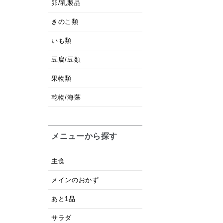
卵/乳製品
きのこ類
いも類
豆腐/豆類
果物類
乾物/海藻
メニューから探す
主食
メインのおかず
あと1品
サラダ