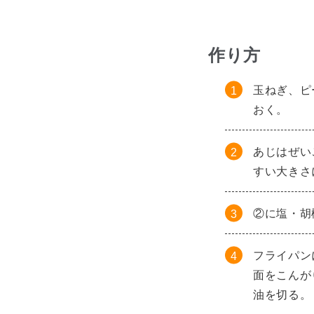
作り方
玉ねぎ、ピ
おく。
あじはぜい
すい大きさ
②に塩・胡
フライパン
面をこんが
油を切る。