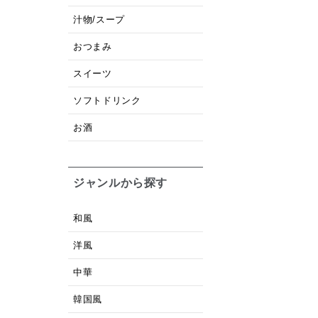
汁物/スープ
おつまみ
スイーツ
ソフトドリンク
お酒
ジャンルから探す
和風
洋風
中華
韓国風