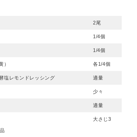
）
2尾
1/4個
1/4個
黄）
各1/4個
酵塩レモンドレッシング
適量
少々
適量
大さじ3
品