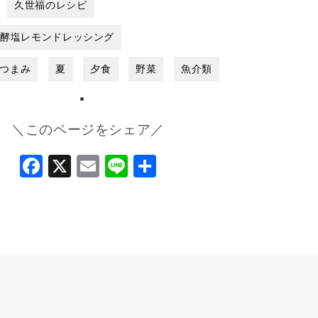
久世福のレシピ
発酵塩レモンドレッシング
つまみ
夏
夕食
野菜
魚介類
＼このページをシェア／
Facebook
X
Email
Line
共
有