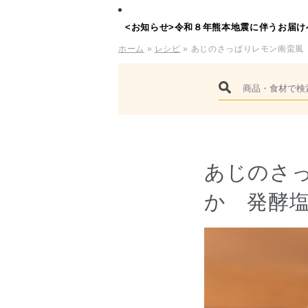
<お知らせ>令和８年熊本地震に伴うお届け
ホーム
»
レシピ
» あじのさっぱりレモン南蛮風
あじのさ
か 発酵