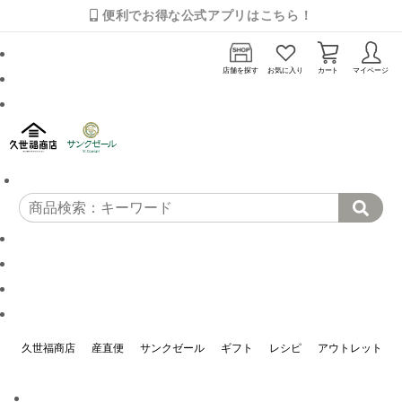
便利でお得な公式アプリはこちら！
店舗を探す
お気に入り
カート
マイページ
久世福商店
産直便
サンクゼール
ギフト
レシピ
アウトレット