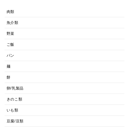
肉類
魚介類
野菜
ご飯
パン
麺
餅
卵/乳製品
きのこ類
いも類
豆腐/豆類