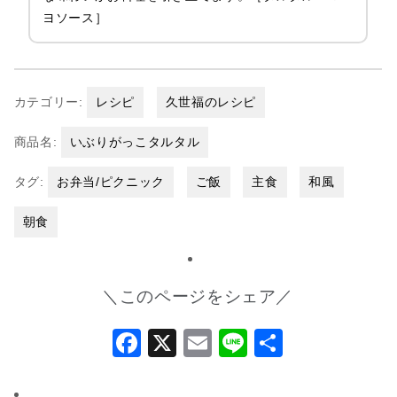
ヨソース］
カテゴリー:
レシピ
久世福のレシピ
商品名:
いぶりがっこタルタル
タグ:
お弁当/ピクニック
ご飯
主食
和風
朝食
＼このページをシェア／
Facebook
X
Email
Line
共
有