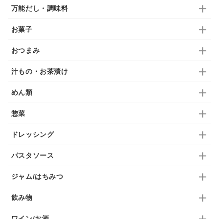
梅
レモン
ペースト
クランベリー
万能だし・調味料
ガーリック
柚子
ハーブティー
つゆ
お菓子
ドリンク
七味
わかめ
チップス
のり
おつまみ
ブランデー
生姜
鍋つゆ
飴
すき焼き
汁もの・お茶漬け
ふりかけ
いいづな
はちみつ
茶漬け
めん類
抹茶
レトルト
究極
ノンアルコール
惣菜
九条ねぎ
焼酎
福松
混ぜご飯
くるみ
ドレッシング
パスタソース
ジャム/はちみつ
飲み物
ワイン/お酒