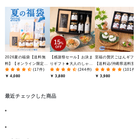
2026夏の福袋【送料無
【感謝祭セール】お決ま
至福の贅沢ごはんギフト
料】【オンライン限定】
りギフト★大人のしゃけ
【送料込/沖縄県送料別
(17件)
(244件)
(101件)
【ポイントキャンペーン
しゃけめんたい入り【送
途】【化粧箱包装付/オ
￥ 4,080
￥ 3,880
￥ 3,980
実施中】【のし・ラッピ
料込/沖縄県送料別途】
ライン限定】
ング・化粧箱詰め不可】
【化粧箱包装付】
最近チェックした商品