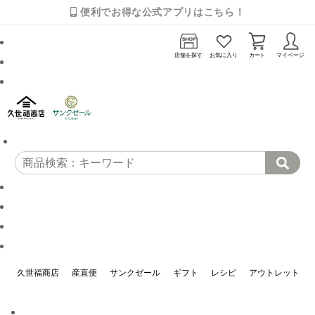
便利でお得な公式アプリはこちら！
店舗を探す
お気に入り
カート
マイページ
久世福商店
産直便
サンクゼール
ギフト
レシピ
アウトレット