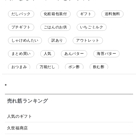
だしパック
化粧箱包装付
ギフト
送料無料
プチギフト
ごはんのお供
いちごミルク
しゃけめんたい
訳あり
アウトレット
まとめ買い
人気
あんバター
海苔バター
おつまみ
万能だし
ポン酢
飲む酢
ソース
限定
バナナチップス
スナック菓子
ジャム
調味料ギフト
国産
味噌
ワイン
売れ筋ランキング
パスタソース
醤油
バター
オールフルーツ
人気のギフト
昆布だし
毎日だし
食塩無添加
なめ茸
久世福商店
トマトソース
ブルーベリー
チーズ
信州