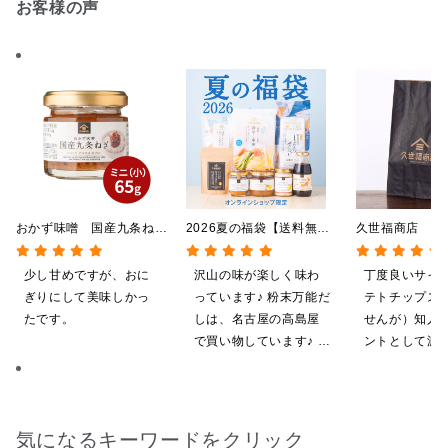
お客様の声
おかず味噌 国産九条ね
2026夏の福袋【送料無
久世福商店 無
ぎ ミニサイズ 65g
料】【オンライン限定】
文数の上限は同
【ポイントキャンペーン実
する商品点数ま
少し甘めですが、おに
沢山の味が楽しく味わ
丁度良いサイ
施中】【のし・ラッピン
ぎりにして美味しかっ
っています♪ 粉末万能だ
テトチップス
グ・化粧箱詰め不可】
たです。
しは、名古屋の高島屋
せんが）知人
で買い物しています♪ と
ントとして渡
ても美味しくいただい
かります。
てます。 これからも、
沢山の味楽しみます♪
気になるキーワードをクリック