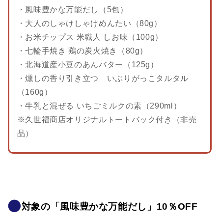
・風味豊かな万能だし（5包）
・大人のしゃけしゃけめんたい（80g）
・お米チップス 米職人 しお味（100g）
・七輪手焼き 鶏の炭火焼き（80g）
・北海道産小豆のあんバター（125g）
・燻しの香り引き立つ いぶりがっこタルタル
（160g）
・牛乳と混ぜる いちごミルクの素（290ml）
※久世福商店オリジナルトートバック付き（非売
品）
対象の「風味豊かな万能だし」10％OFF