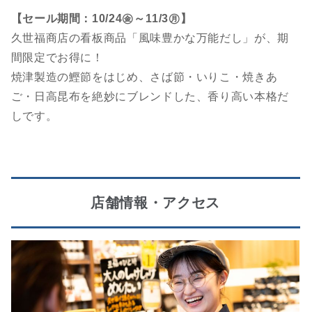
【セール期間：10/24㊎～11/3㊊】
久世福商店の看板商品「風味豊かな万能だし」が、期
間限定でお得に！
焼津製造の鰹節をはじめ、さば節・いりこ・焼きあ
ご・日高昆布を絶妙にブレンドした、香り高い本格だ
しです。
店舗情報・アクセス