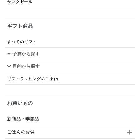
サンクゼール
日本ワイン
野菜だし
チーズいか
お米チップス
味噌汁
かりんとう
甘酒
ギフト商品
あごだし
バナナミルク
りんご
骨せんべい
すべてのギフト
ドレッシング
珍味
おかず
ナイアガラ
予算から探す
和塩
混ぜご飯の素
マヨネーズ
せんべい
目的から探す
韓国
贅沢ごはん
おでん
吸い物
ギフトラッピングのご案内
シードル
ごま
いわし
ミックス
芋
お買いもの
スープ
クリームソース
季節限定
セット
佃煮
アップル
ジュース
パンにぬる
新商品・季節品
はちみつ茶
オレンジ
ナッツ
かつおだし
ごはんのお供