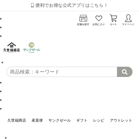
便利でお得な公式アプリはこちら！
店舗を探す
お気に入り
カート
マイページ
久世福商店
産直便
サンクゼール
ギフト
レシピ
アウトレット