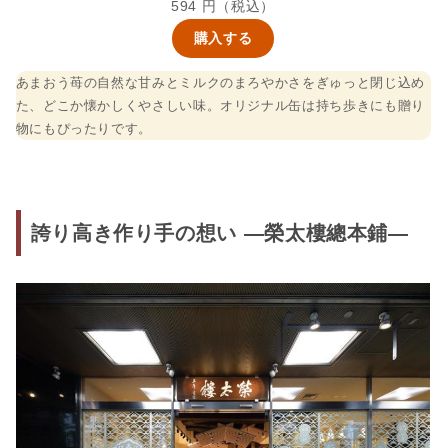
594 円（税込）
購入する
あまおう苺の自然な甘みとミルクのまろやかさをぎゅっと閉じ込め
た、どこか懐かしくやさしい味。オリジナル缶は持ち歩きにも贈り
物にもぴったりです。
誇り高き作り手の想い —榮太樓總本鋪—