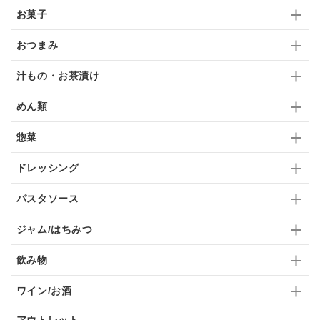
ガーリック
柚子
ハーブティー
つゆ
お菓子
ドリンク
七味
わかめ
チップス
のり
おつまみ
ブランデー
生姜
鍋つゆ
飴
すき焼き
汁もの・お茶漬け
ふりかけ
いいづな
はちみつ
茶漬け
めん類
抹茶
レトルト
究極
ノンアルコール
惣菜
九条ねぎ
焼酎
福松
混ぜご飯
くるみ
ドレッシング
パスタソース
ジャム/はちみつ
飲み物
ワイン/お酒
アウトレット