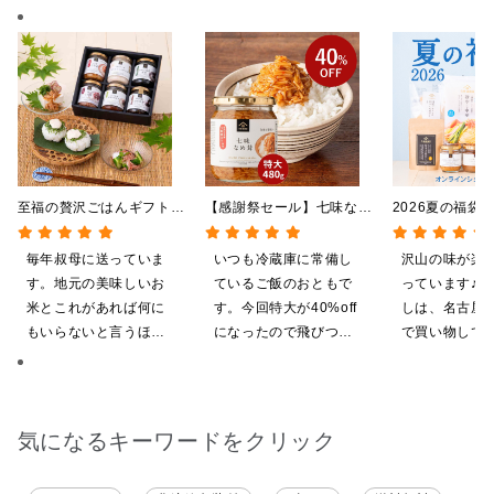
至福の贅沢ごはんギフト
【感謝祭セール】七味なめ
2026夏の福袋
【送料込/沖縄県送料別
茸 480g（特大）（八幡
料】【オンライ
途】【化粧箱包装付/オン
屋礒五郎の七味唐辛子入
【ポイントキャ
毎年叔母に送っていま
いつも冷蔵庫に常備し
沢山の味が楽
ライン限定】
り）
施中】【のし・
す。地元の美味しいお
ているご飯のおともで
っています♪ 
グ・化粧箱詰め
米とこれがあれば何に
す。今回特大が40%off
しは、名古屋
もいらないと言うほど
になったので飛びつき
で買い物してい
気に入ってくれていま
ました。送料を無料に
ても美味しく
す。本当に助かりま
したくて初めての商品
てます。 これ
す。
も購入しました。いた
沢山の味楽しみ
だくのが楽しみです
気になるキーワードをクリック