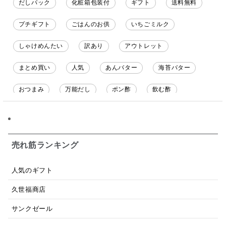
だしパック
化粧箱包装付
ギフト
送料無料
プチギフト
ごはんのお供
いちごミルク
しゃけめんたい
訳あり
アウトレット
まとめ買い
人気
あんバター
海苔バター
おつまみ
万能だし
ポン酢
飲む酢
ソース
限定
バナナチップス
スナック菓子
ジャム
調味料ギフト
国産
味噌
ワイン
売れ筋ランキング
パスタソース
醤油
バター
オールフルーツ
人気のギフト
昆布だし
毎日だし
食塩無添加
なめ茸
久世福商店
トマトソース
ブルーベリー
チーズ
信州
サンクゼール
日本ワイン
野菜だし
チーズいか