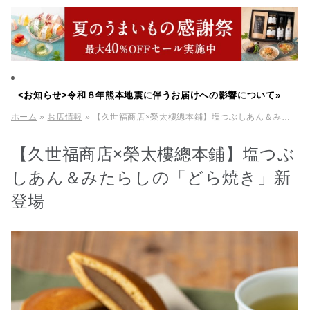
<お知らせ>令和８年熊本地震に伴うお届けへの影響について»
ホーム
»
お店情報
» 【久世福商店×榮太樓總本鋪】塩つぶしあん＆みたらしの「どら焼き」新登場
【久世福商店×榮太樓總本鋪】塩つぶ
しあん＆みたらしの「どら焼き」新
登場