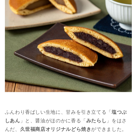
ふんわり香ばしい生地に、甘みを引き立てる「
塩つぶ
しあん
」と、醤油がほのかに香る「
みたらし
」をはさ
んだ、
久世福商店オリジナルどら焼き
ができました。