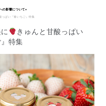
への影響について»
酸っぱい『春いちご』特集
美に
きゅんと甘酸っぱい
ご』特集