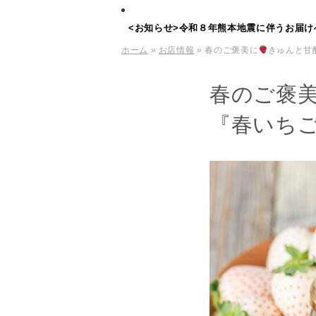
<お知らせ>令和８年熊本地震に伴うお届け
ホーム
»
お店情報
» 春のご褒美に
きゅんと甘
春のご褒
『春いち