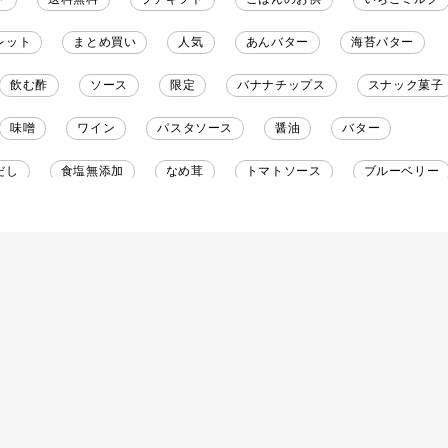
レット
まとめ買い
人気
あんバター
海苔バター
飲む酢
ソース
限定
バナナチップス
スナック菓子
味噌
ワイン
パスタソース
醤油
バター
だし
食塩無添加
なめ茸
トマトソース
ブルーベリー
野菜だし
チーズいか
お米チップス
味噌汁
かりんと
りんご
骨せんべい
ドレッシング
珍味
おかず
マヨネーズ
せんべい
韓国
贅沢ごはん
おでん
わし
ミックス
芋
スープ
クリームソース
季節
ュース
パンにぬる
はちみつ茶
オレンジ
ナッツ
ースト
クランベリー
ガーリック
柚子
ハーブティー