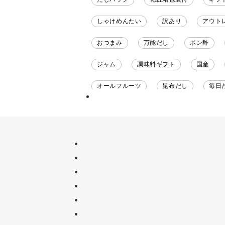
しゃけめんたい
訳あり
アウト
おつまみ
万能だし
ポン酢
ジャム
調味料ギフト
国産
オールフルーツ
昆布だし
毎日
チーズ
信州
日本ワイン
甘酒
あごだし
バナナミルク
ナイアガラ
和塩
混ぜご飯の素
吸い物
シードル
ごま
い
セット
佃煮
アップル
ジ
かつおだし
梅
レモン
ペ