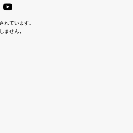
め
チップス
のり
ブランデー
生姜
鍋つゆ
はちみつ
茶漬け
抹茶
レトルト
究極
止されています。
たしません。
福松
混ぜご飯
くるみ