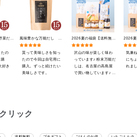
野菜だ
風味豊かな万能だし
2026夏の福袋【送料無
2026
5包）
120g（8g×15包）【だし
料】【オンライン限定】
料】【
パック】
【ポイントキャンペーン実
【ポイ
ったの
貰って美味しさを知っ
沢山の味が楽しく味わ
気兼
施中】【のし・ラッピン
施中】
に購
たので今回は自宅用に
っています♪ 粉末万能だ
にち
グ・化粧箱詰め不可】
グ・化
大好き
購入。ずっと続けたい
しは、名古屋の高島屋
れま
美味しさです。
で買い物しています♪ と
ても美味しくいただい
てます。 これからも、
沢山の味楽しみます♪
クリック
ト
送料無料
プチギフト
ごはんのお供
いちごミルク