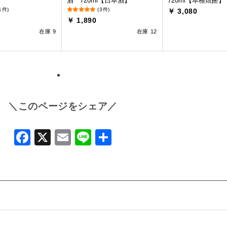
酒 720ml【日本酒】
720ml【本格焼酎】
1件)
(3件)
￥ 3,080
￥ 1,890
在庫 9
在庫 12
＼このページをシェア／
Facebook
X
Email
Line
共
有