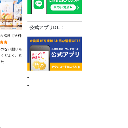
公式アプリDL！
夏の福袋【送料無
久世福のドリンクベース
至高のひと時 大人のしゃ
オンライン限定】
全5種飲み比べまとめ買
けしゃけめんたい
ントキャンペーン実
い 5本入（ドリンクベー
80g【鮭ほぐし・フレー
ねのない贈りもの
５種類の味が楽しめる
何度もリピートしてい
【のし・ラッピン
ス／希釈タイプ）
ク】
ょうどよく、喜ば
なんてワクワクです。
ます。温かいご飯に乗
粧箱詰め不可】
した
炭酸や牛乳、ヨーグル
せて、おにぎり、おじ
トなどといろいろアレ
や、マヨネーズを混ぜ
ンジしたいと思います
てパンにのせて焼いて
も、美味しいです。