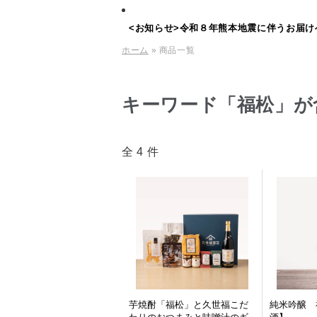
<お知らせ>令和８年熊本地震に伴うお届け
ホーム
» 商品一覧
キーワード「福松」が
全 4 件
芋焼酎「福松」と久世福こだ
純米吟醸 福