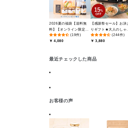
2026夏の福袋【送料無
【感謝祭セール】お決
料】【オンライン限定】
りギフト★大人のしゃ
(19件)
(244件)
【ポイントキャンペーン
しゃけめんたい入り【
￥ 4,080
￥ 3,880
実施中】【のし・ラッピ
料込/沖縄県送料別途】
ング・化粧箱詰め不可】
【化粧箱包装付】
最近チェックした商品
お客様の声