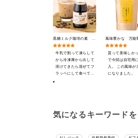
黒糖ミルク珈琲の素
風味豊かな 万能
275ml （ドリンクベース／
し 120g（8g×1
希釈タイプ）
【だしパック】
牛乳で割って凍らして
貰って美味しか
から冷凍庫から出して
で今回は自宅用
溶けてきたら混ぜてフ
入。 この風味が
ラッペにして食べてい
になりました。
ます
気になるキーワードを
だしパック
化粧箱包装付
ギフ