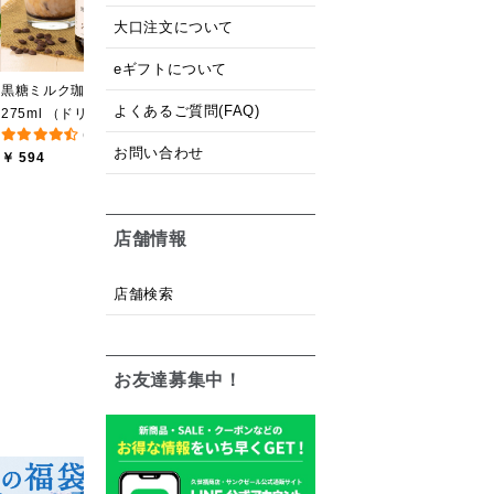
￥ 2,840
￥
ンライン限定】
大口注文について
eギフトについて
黒糖ミルク珈琲の素
よくあるご質問(FAQ)
275ml （ドリンクベース
(12件)
／希釈タイプ）
お問い合わせ
￥ 594
店舗情報
店舗検索
お友達募集中！