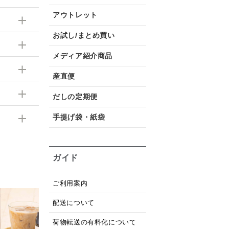
アウトレット
お試し/まとめ買い
メディア紹介商品
産直便
だしの定期便
手提げ袋・紙袋
ガイド
ご利用案内
配送について
宮崎県産の梨を使った
厳選ご飯のお供３本ギフ
【
万能焼肉だれ 140g
ト【化粧箱包装】【送料
荷物転送の有料化について
￥ 650
(8件)
込/沖縄県送料別途】【オ