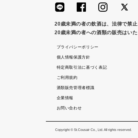
つゆ
ドリンク
七味
わか
すき焼き
ふりかけ
いいづな
20歳未満の者の飲酒は、法律で禁
20歳未満の者への酒類の販売はい
ノンアルコール
九条ねぎ
焼酎
プライバシーポリシー
個人情報保護方針
特定商取引法に基づく表記
ご利用規約
酒類販売管理者標識
企業情報
お問い合わせ
Copyright © St.Cousair Co., Ltd. All rights reserved.