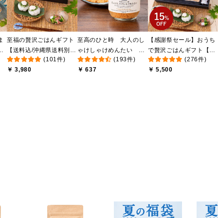
ま
至福の贅沢ごはんギフト
至高のひと時 大人のし
【感謝祭セール】おうち
け
【送料込/沖縄県送料別
ゃけしゃけめんたい
で贅沢ごはんギフト【送
(101件)
(193件)
(276件)
送
途】【化粧箱包装付/オン
80g【鮭ほぐし・フレー
料無料/沖縄県送料別途】
￥ 3,980
￥ 637
￥ 5,500
ライン限定】
ク】
【化粧箱包装付/オンライ
ン限定】