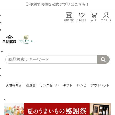
便利でお得な公式アプリはこちら！
店舗を探す
お気に入り
カート
マイページ
久世福商店
産直便
サンクゼール
ギフト
レシピ
アウトレット