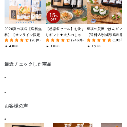
2026夏の福袋【送料無
【感謝祭セール】お決ま
至福の贅沢ごはんギフト
料】【オンライン限定】
りギフト★大人のしゃけ
【送料込/沖縄県送料別
(20件)
(246件)
(102件)
【ポイントキャンペーン
しゃけめんたい入り【送
途】【化粧箱包装付/オ
￥ 4,080
￥ 3,880
￥ 3,980
実施中】【のし・ラッピ
料込/沖縄県送料別途】
ライン限定】
ング・化粧箱詰め不可】
【化粧箱包装付】
最近チェックした商品
お客様の声