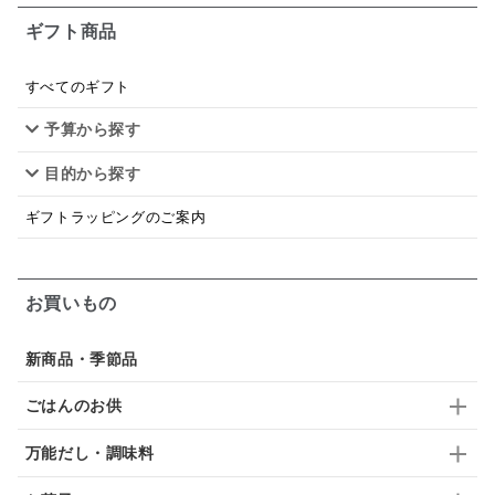
ギフト商品
あごだし
バナナミルク
りんご
骨せんべい
ドレッシング
珍味
おかず
ナイアガラ
すべてのギフト
予算から探す
和塩
混ぜご飯の素
マヨネーズ
せんべい
目的から探す
韓国
贅沢ごはん
おでん
吸い物
ギフトラッピングのご案内
シードル
ごま
いわし
ミックス
芋
スープ
クリームソース
季節限定
セット
お買いもの
佃煮
アップル
ジュース
パンにぬる
新商品・季節品
はちみつ茶
オレンジ
ナッツ
かつおだし
ごはんのお供
梅
レモン
ペースト
クランベリー
万能だし・調味料
ガーリック
柚子
ハーブティー
つゆ