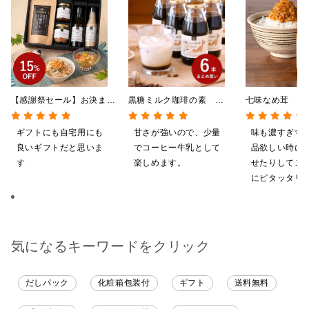
【感謝祭セール】お決まり
黒糖ミルク珈琲の素
七味なめ茸 信
ギフト★大人のしゃけしゃ
275ml ×6本まとめ買い
「八幡屋礒五郎
けめんたい入り【送料込/
【のし・ラッピング・化粧
辛子入り 130
ギフトにも自宅用にも
甘さが強いので、少量
味も濃すぎず
沖縄県送料別途】【化粧箱
箱詰め不可】
良いギフトだと思いま
でコーヒー牛乳として
品欲しい時に
包装付】
す
楽しめます。
せたりしてご
にピタッタリ
ています。
気になるキーワードをクリック
だしパック
化粧箱包装付
ギフト
送料無料