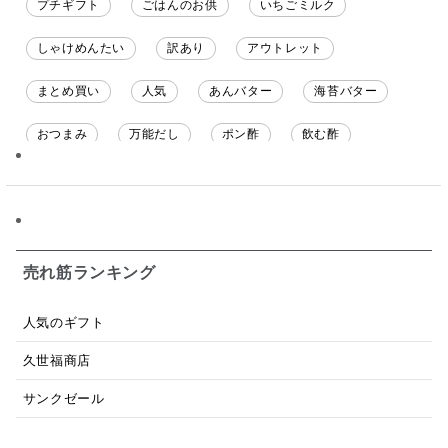
プチギフト
ごはんのお供
いちごミルク
しゃけめんたい
訳あり
アウトレット
まとめ買い
人気
あんバター
海苔バター
おつまみ
万能だし
ポン酢
飲む酢
ソース
限定
バナナチップス
スナック菓子
ジャム
調味料ギフト
国産
味噌
ワイン
パスタソース
醤油
バター
オールフルーツ
売れ筋ランキング
昆布だし
毎日だし
食塩無添加
なめ茸
人気のギフト
トマトソース
ブルーベリー
チーズ
信州
久世福商店
日本ワイン
野菜だし
チーズいか
サンクゼール
お米チップス
味噌汁
かりんとう
甘酒