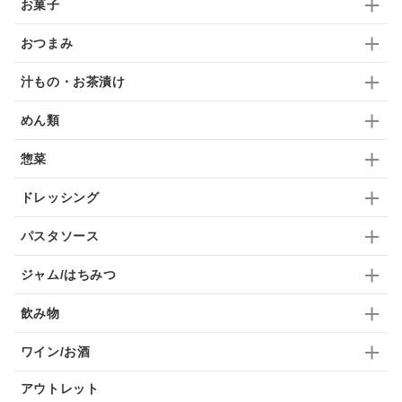
お菓子
ドリンク
七味
わかめ
チップス
のり
おつまみ
ブランデー
生姜
鍋つゆ
飴
すき焼き
汁もの・お茶漬け
ふりかけ
いいづな
はちみつ
茶漬け
めん類
抹茶
レトルト
究極
ノンアルコール
惣菜
九条ねぎ
焼酎
福松
混ぜご飯
くるみ
ドレッシング
パスタソース
ジャム/はちみつ
飲み物
ワイン/お酒
アウトレット