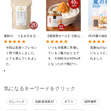
素材の、 うまみ引き立
【感謝祭セール】七味なめ
2026夏の福袋
つ。 毎日だし
茸 480g（特大）（八幡
料】【オンライ
140g（7g×20包）
屋礒五郎の七味唐辛子入
【ポイントキャ
今回は友達へプレゼン
いつも冷蔵庫に常備し
気兼ねのない
り）
施中】【のし・
ト用で購入しました。
ているご飯のおともで
にちょうどよ
グ・化粧箱詰め
とても喜んでくれまし
す。今回特大が40%off
れました
た。
になったので飛びつき
ました。送料を無料に
したくて初めての商品
も購入しました。いた
だくのが楽しみです
気になるキーワードをクリック
だしパック
化粧箱包装付
ギフト
送料無料