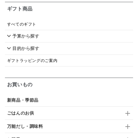
ギフト商品
あごだし
バナナミルク
りんご
骨せんべい
ドレッシング
珍味
おかず
ナイアガラ
すべてのギフト
予算から探す
和塩
混ぜご飯の素
マヨネーズ
せんべい
目的から探す
韓国
贅沢ごはん
おでん
吸い物
ギフトラッピングのご案内
シードル
ごま
いわし
ミックス
芋
スープ
クリームソース
季節限定
セット
お買いもの
佃煮
アップル
ジュース
パンにぬる
新商品・季節品
はちみつ茶
オレンジ
ナッツ
かつおだし
ごはんのお供
梅
レモン
ペースト
クランベリー
万能だし・調味料
ガーリック
柚子
ハーブティー
つゆ