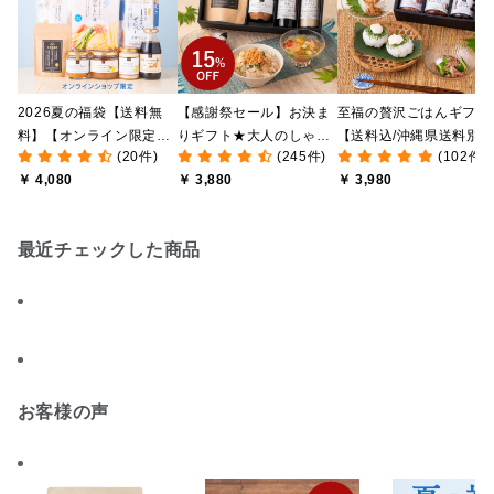
2026夏の福袋【送料無
【感謝祭セール】お決ま
至福の贅沢ごはんギフト
料】【オンライン限定】
りギフト★大人のしゃけ
【送料込/沖縄県送料別
(20件)
(245件)
(102件)
【ポイントキャンペーン
しゃけめんたい入り【送
途】【化粧箱包装付/オ
￥ 4,080
￥ 3,880
￥ 3,980
実施中】【のし・ラッピ
料込/沖縄県送料別途】
ライン限定】
ング・化粧箱詰め不可】
【化粧箱包装付】
最近チェックした商品
お客様の声