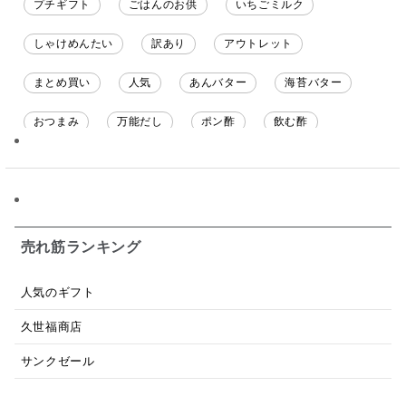
プチギフト
ごはんのお供
いちごミルク
しゃけめんたい
訳あり
アウトレット
まとめ買い
人気
あんバター
海苔バター
おつまみ
万能だし
ポン酢
飲む酢
ソース
限定
バナナチップス
スナック菓子
ジャム
調味料ギフト
国産
味噌
ワイン
パスタソース
醤油
バター
オールフルーツ
売れ筋ランキング
昆布だし
毎日だし
食塩無添加
なめ茸
人気のギフト
トマトソース
ブルーベリー
チーズ
信州
久世福商店
日本ワイン
野菜だし
チーズいか
サンクゼール
お米チップス
味噌汁
かりんとう
甘酒