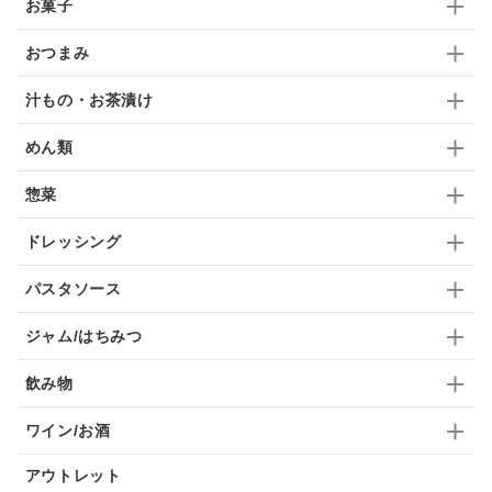
お菓子
ドリンク
七味
わかめ
チップス
のり
おつまみ
ブランデー
生姜
鍋つゆ
飴
すき焼き
汁もの・お茶漬け
ふりかけ
いいづな
はちみつ
茶漬け
めん類
抹茶
レトルト
究極
ノンアルコール
惣菜
九条ねぎ
焼酎
福松
混ぜご飯
くるみ
ドレッシング
パスタソース
ジャム/はちみつ
飲み物
ワイン/お酒
アウトレット