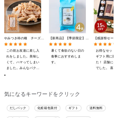
やみつき柿の種 チーズと
【新商品】【季節限定】冷
【感謝祭セール
黒胡椒 85g
やしだし茶漬け しらすと
贅沢ごはんギフ
鯛だし 4食
料/沖縄県送料
この前お友達に差し入
暑くて食欲のない日の
お得なセット
粧箱包装付/オ
れをしました。美味し
食事におすすめしま
ギフト用に購
定】
くて、ハマってしまい
す。
た！ 店舗には
ました。みんなパクパ
でした。 喜ん
ク食べていました。
ると思います
気になるキーワードをクリック
だしパック
化粧箱包装付
ギフト
送料無料