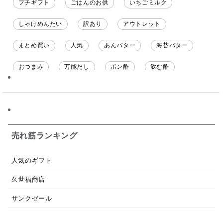
プチギフト
ごはんのお供
いちごミルク
しゃけめんたい
訳あり
アウトレット
まとめ買い
人気
あんバター
海苔バター
おつまみ
万能だし
ポン酢
飲む酢
ソース
限定
バナナチップス
スナック菓子
ジャム
調味料ギフト
国産
味噌
ワイン
パスタソース
醤油
バター
オールフルーツ
売れ筋ランキング
昆布だし
毎日だし
食塩無添加
なめ茸
人気のギフト
トマトソース
ブルーベリー
チーズ
信州
久世福商店
日本ワイン
野菜だし
チーズいか
サンクゼール
お米チップス
味噌汁
かりんとう
甘酒