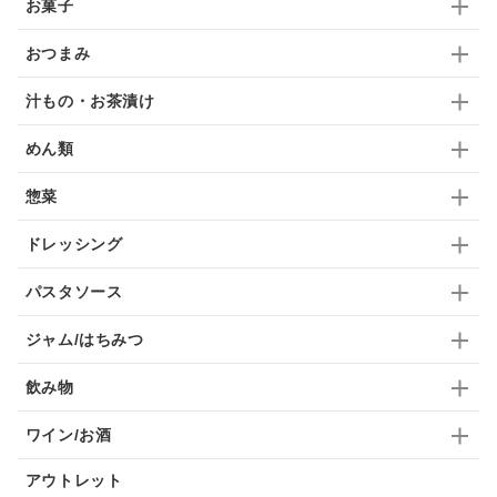
お菓子
ドリンク
七味
わかめ
チップス
のり
おつまみ
ブランデー
生姜
鍋つゆ
飴
すき焼き
汁もの・お茶漬け
ふりかけ
いいづな
はちみつ
茶漬け
めん類
抹茶
レトルト
究極
ノンアルコール
惣菜
九条ねぎ
焼酎
福松
混ぜご飯
くるみ
ドレッシング
パスタソース
ジャム/はちみつ
飲み物
ワイン/お酒
アウトレット