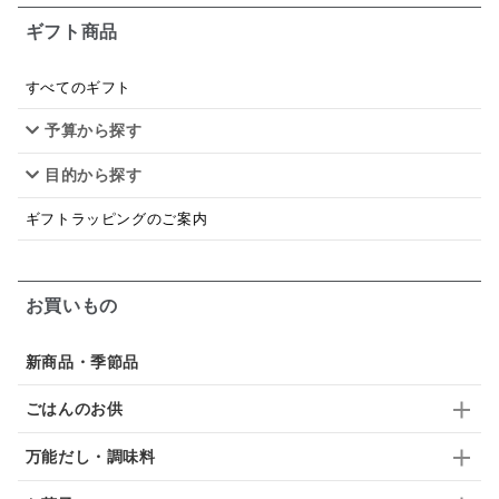
ギフト商品
あごだし
バナナミルク
りんご
骨せんべい
ドレッシング
珍味
おかず
ナイアガラ
すべてのギフト
予算から探す
和塩
混ぜご飯の素
マヨネーズ
せんべい
目的から探す
韓国
贅沢ごはん
おでん
吸い物
ギフトラッピングのご案内
シードル
ごま
いわし
ミックス
芋
スープ
クリームソース
季節限定
セット
お買いもの
佃煮
アップル
ジュース
パンにぬる
新商品・季節品
はちみつ茶
オレンジ
ナッツ
かつおだし
ごはんのお供
梅
レモン
ペースト
クランベリー
万能だし・調味料
ガーリック
柚子
ハーブティー
つゆ