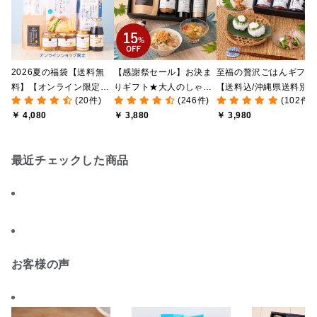
2026夏の福袋【送料無
【感謝祭セール】お決ま
至福の贅沢ごはんギフト
料】【オンライン限定】
りギフト★大人のしゃけ
【送料込/沖縄県送料別
(20件)
(246件)
(102件)
【ポイントキャンペーン
しゃけめんたい入り【送
途】【化粧箱包装付/オ
￥ 4,080
￥ 3,880
￥ 3,980
実施中】【のし・ラッピ
料込/沖縄県送料別途】
ライン限定】
ング・化粧箱詰め不可】
【化粧箱包装付】
最近チェックした商品
お客様の声