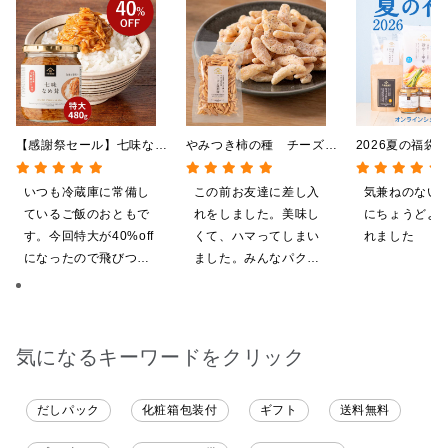
【感謝祭セール】七味なめ
やみつき柿の種 チーズと
2026夏の福袋
茸 480g（特大）（八幡
黒胡椒 85g
料】【オンライ
屋礒五郎の七味唐辛子入
【ポイントキャ
いつも冷蔵庫に常備し
この前お友達に差し入
気兼ねのない
り）
施中】【のし・
ているご飯のおともで
れをしました。美味し
にちょうどよ
グ・化粧箱詰め
す。今回特大が40%off
くて、ハマってしまい
れました
になったので飛びつき
ました。みんなパクパ
ました。送料を無料に
ク食べていました。
したくて初めての商品
も購入しました。いた
だくのが楽しみです
気になるキーワードをクリック
だしパック
化粧箱包装付
ギフト
送料無料