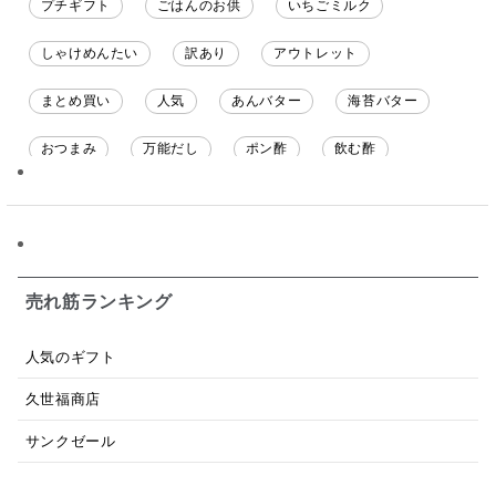
プチギフト
ごはんのお供
いちごミルク
しゃけめんたい
訳あり
アウトレット
まとめ買い
人気
あんバター
海苔バター
おつまみ
万能だし
ポン酢
飲む酢
ソース
限定
バナナチップス
スナック菓子
ジャム
調味料ギフト
国産
味噌
ワイン
パスタソース
醤油
バター
オールフルーツ
売れ筋ランキング
昆布だし
毎日だし
食塩無添加
なめ茸
人気のギフト
トマトソース
ブルーベリー
チーズ
信州
久世福商店
日本ワイン
野菜だし
チーズいか
サンクゼール
お米チップス
味噌汁
かりんとう
甘酒