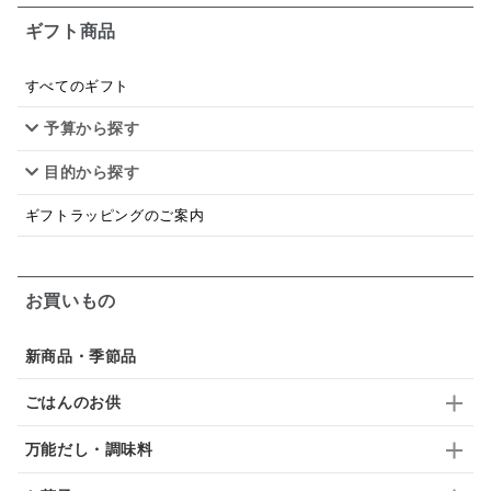
ギフト商品
あごだし
バナナミルク
りんご
骨せんべい
ドレッシング
珍味
おかず
ナイアガラ
すべてのギフト
予算から探す
和塩
混ぜご飯の素
マヨネーズ
せんべい
目的から探す
韓国
贅沢ごはん
おでん
吸い物
ギフトラッピングのご案内
シードル
ごま
いわし
ミックス
芋
スープ
クリームソース
季節限定
セット
お買いもの
佃煮
アップル
ジュース
パンにぬる
新商品・季節品
はちみつ茶
オレンジ
ナッツ
かつおだし
ごはんのお供
梅
レモン
ペースト
クランベリー
万能だし・調味料
ガーリック
柚子
ハーブティー
つゆ