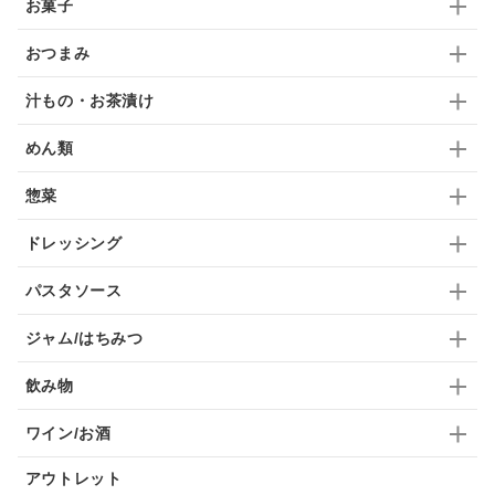
お菓子
ドリンク
七味
わかめ
チップス
のり
おつまみ
ブランデー
生姜
鍋つゆ
飴
すき焼き
汁もの・お茶漬け
ふりかけ
いいづな
はちみつ
茶漬け
めん類
抹茶
レトルト
究極
ノンアルコール
惣菜
九条ねぎ
焼酎
福松
混ぜご飯
くるみ
ドレッシング
パスタソース
ジャム/はちみつ
飲み物
ワイン/お酒
アウトレット