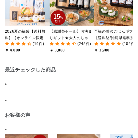
2026夏の福袋【送料無
【感謝祭セール】お決ま
至福の贅沢ごはんギフト
料】【オンライン限定】
りギフト★大人のしゃけ
【送料込/沖縄県送料別
(19件)
(245件)
(102件)
【ポイントキャンペーン
しゃけめんたい入り【送
途】【化粧箱包装付/オ
￥ 4,080
￥ 3,880
￥ 3,980
実施中】【のし・ラッピ
料込/沖縄県送料別途】
ライン限定】
ング・化粧箱詰め不可】
【化粧箱包装付】
最近チェックした商品
お客様の声