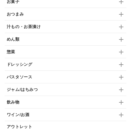
お菓子
ドリンク
七味
わかめ
チップス
のり
おつまみ
ブランデー
生姜
鍋つゆ
飴
すき焼き
汁もの・お茶漬け
ふりかけ
いいづな
はちみつ
茶漬け
めん類
抹茶
レトルト
究極
ノンアルコール
惣菜
九条ねぎ
焼酎
福松
混ぜご飯
くるみ
ドレッシング
パスタソース
ジャム/はちみつ
飲み物
ワイン/お酒
アウトレット