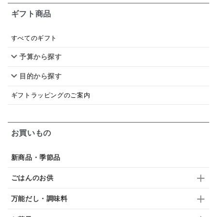
ギフト商品
あごだし
バナナミルク
りんご
骨せんべい
ドレッシング
珍味
おかず
ナイアガラ
すべてのギフト
予算から探す
和塩
混ぜご飯の素
マヨネーズ
せんべい
目的から探す
韓国
贅沢ごはん
おでん
吸い物
ギフトラッピングのご案内
シードル
ごま
いわし
ミックス
芋
スープ
クリームソース
季節限定
セット
お買いもの
佃煮
アップル
ジュース
パンにぬる
新商品・季節品
はちみつ茶
オレンジ
ナッツ
かつおだし
ごはんのお供
梅
レモン
ペースト
クランベリー
万能だし・調味料
ガーリック
柚子
ハーブティー
つゆ