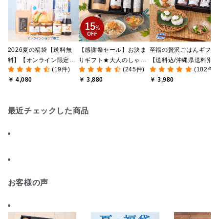
2026夏の福袋【送料無
【感謝祭セール】お決ま
至福の贅沢ごはんギフト
料】【オンライン限定】
りギフト★大人のしゃけ
【送料込/沖縄県送料別
(19件)
(245件)
(102件)
【ポイントキャンペーン
しゃけめんたい入り【送
途】【化粧箱包装付/オ
￥ 4,080
￥ 3,880
￥ 3,980
実施中】【のし・ラッピ
料込/沖縄県送料別途】
ライン限定】
ング・化粧箱詰め不可】
【化粧箱包装付】
最近チェックした商品
お客様の声