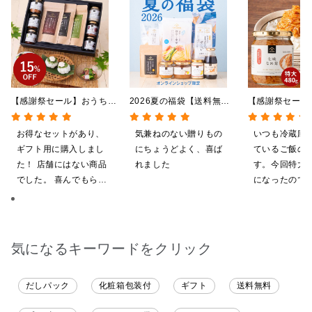
【感謝祭セール】おうちで
2026夏の福袋【送料無
【感謝祭セール
贅沢ごはんギフト【送料無
料】【オンライン限定】
茸 480g（特
料/沖縄県送料別途】【化
【ポイントキャンペーン実
屋礒五郎の七味
お得なセットがあり、
気兼ねのない贈りもの
いつも冷蔵庫
粧箱包装付/オンライン限
施中】【のし・ラッピン
り）
ギフト用に購入しまし
にちょうどよく、喜ば
ているご飯の
定】
グ・化粧箱詰め不可】
た！ 店舗にはない商品
れました
す。今回特大が4
でした。 喜んでもらえ
になったので
ると思います。
ました。送料
したくて初め
も購入しまし
だくのが楽し
気になるキーワードをクリック
だしパック
化粧箱包装付
ギフト
送料無料