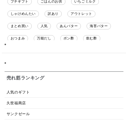
プチギフト
ごはんのお供
いちごミルク
しゃけめんたい
訳あり
アウトレット
まとめ買い
人気
あんバター
海苔バター
おつまみ
万能だし
ポン酢
飲む酢
ソース
限定
バナナチップス
スナック菓子
ジャム
調味料ギフト
国産
味噌
ワイン
パスタソース
醤油
バター
オールフルーツ
売れ筋ランキング
昆布だし
毎日だし
食塩無添加
なめ茸
人気のギフト
トマトソース
ブルーベリー
チーズ
信州
久世福商店
日本ワイン
野菜だし
チーズいか
サンクゼール
お米チップス
味噌汁
かりんとう
甘酒