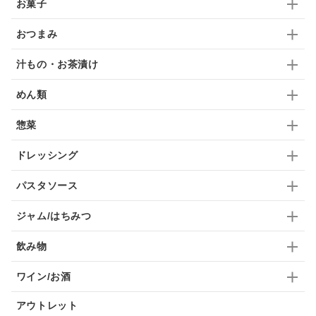
お菓子
ドリンク
七味
わかめ
チップス
のり
おつまみ
ブランデー
生姜
鍋つゆ
飴
すき焼き
汁もの・お茶漬け
ふりかけ
いいづな
はちみつ
茶漬け
めん類
抹茶
レトルト
究極
ノンアルコール
惣菜
九条ねぎ
焼酎
福松
混ぜご飯
くるみ
ドレッシング
パスタソース
ジャム/はちみつ
飲み物
ワイン/お酒
アウトレット