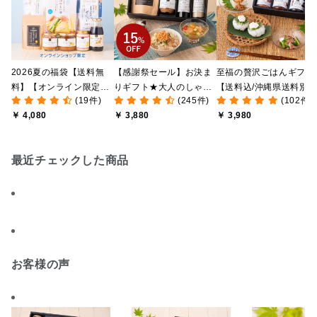
2026夏の福袋【送料無
【感謝祭セール】お決ま
至福の贅沢ごはんギフト
料】【オンライン限定】
りギフト★大人のしゃけ
【送料込/沖縄県送料別
(19件)
(245件)
(102件)
【ポイントキャンペーン
しゃけめんたい入り【送
途】【化粧箱包装付/オ
￥ 4,080
￥ 3,880
￥ 3,980
実施中】【のし・ラッピ
料込/沖縄県送料別途】
ライン限定】
ング・化粧箱詰め不可】
【化粧箱包装付】
最近チェックした商品
お客様の声