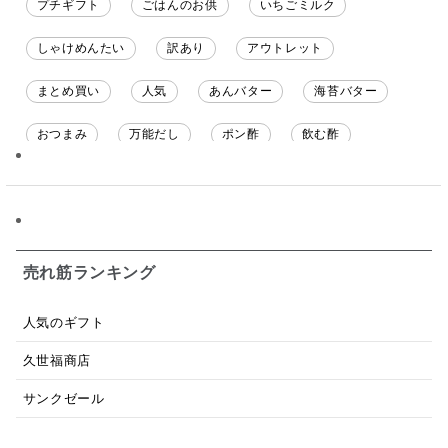
プチギフト
ごはんのお供
いちごミルク
しゃけめんたい
訳あり
アウトレット
まとめ買い
人気
あんバター
海苔バター
おつまみ
万能だし
ポン酢
飲む酢
ソース
限定
バナナチップス
スナック菓子
ジャム
調味料ギフト
国産
味噌
ワイン
パスタソース
醤油
バター
オールフルーツ
売れ筋ランキング
昆布だし
毎日だし
食塩無添加
なめ茸
人気のギフト
トマトソース
ブルーベリー
チーズ
信州
久世福商店
日本ワイン
野菜だし
チーズいか
サンクゼール
お米チップス
味噌汁
かりんとう
甘酒