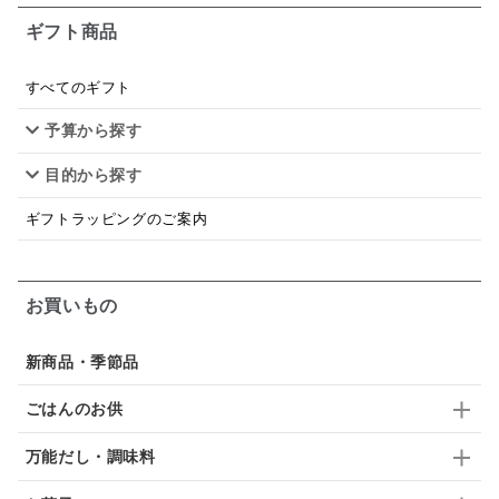
ギフト商品
あごだし
バナナミルク
りんご
骨せんべい
ドレッシング
珍味
おかず
ナイアガラ
すべてのギフト
予算から探す
和塩
混ぜご飯の素
マヨネーズ
せんべい
目的から探す
韓国
贅沢ごはん
おでん
吸い物
ギフトラッピングのご案内
シードル
ごま
いわし
ミックス
芋
スープ
クリームソース
季節限定
セット
お買いもの
佃煮
アップル
ジュース
パンにぬる
新商品・季節品
はちみつ茶
オレンジ
ナッツ
かつおだし
ごはんのお供
梅
レモン
ペースト
クランベリー
万能だし・調味料
ガーリック
柚子
ハーブティー
つゆ