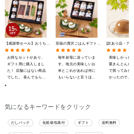
【感謝祭セール】おうちで
至福の贅沢ごはんギフト
[訳あり品・アウ
贅沢ごはんギフト【送料無
【送料込/沖縄県送料別
[賞味期限2026
料/沖縄県送料別途】【化
途】【化粧箱包装付/オン
日]絹ごしなめ
お得なセットがあり、
毎年叔母に送っていま
美味しかった
粧箱包装付/オンライン限
ライン限定】
んとんゼリー 8
ギフト用に購入しまし
す。地元の美味しいお
栗きんとんが
定】
限定】
た！ 店舗にはない商品
米とこれがあれば何に
で買ってみた
でした。 喜んでもらえ
もいらないと言うほど
かったので、
ると思います。
気に入ってくれていま
いしてしまい
す。本当に助かりま
す。
気になるキーワードをクリック
だしパック
化粧箱包装付
ギフト
送料無料