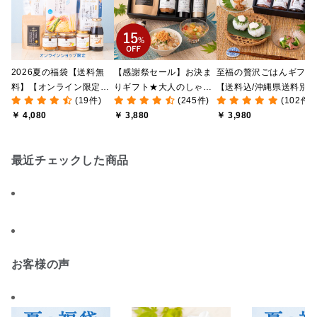
2026夏の福袋【送料無
【感謝祭セール】お決ま
至福の贅沢ごはんギフト
料】【オンライン限定】
りギフト★大人のしゃけ
【送料込/沖縄県送料別
(19件)
(245件)
(102件)
【ポイントキャンペーン
しゃけめんたい入り【送
途】【化粧箱包装付/オ
￥ 4,080
￥ 3,880
￥ 3,980
実施中】【のし・ラッピ
料込/沖縄県送料別途】
ライン限定】
ング・化粧箱詰め不可】
【化粧箱包装付】
最近チェックした商品
お客様の声