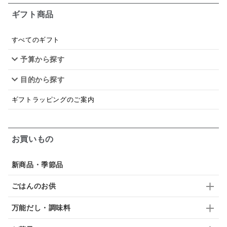
ギフト商品
あごだし
バナナミルク
りんご
骨せんべい
ドレッシング
珍味
おかず
ナイアガラ
すべてのギフト
予算から探す
和塩
混ぜご飯の素
マヨネーズ
せんべい
目的から探す
韓国
贅沢ごはん
おでん
吸い物
ギフトラッピングのご案内
シードル
ごま
いわし
ミックス
芋
スープ
クリームソース
季節限定
セット
お買いもの
佃煮
アップル
ジュース
パンにぬる
新商品・季節品
はちみつ茶
オレンジ
ナッツ
かつおだし
ごはんのお供
梅
レモン
ペースト
クランベリー
万能だし・調味料
ガーリック
柚子
ハーブティー
つゆ