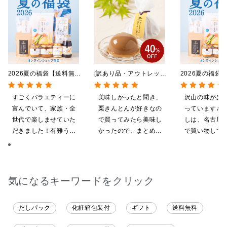
2026夏の福袋【送料無
[訳あり品・アウトレット]
2026夏の福袋
料】【オンライン限定】
[賞味期限2026年09月09
料】【オンライ
【ポイントキャンペーン実
日]絹ごしなめらか 栗き
【ポイントキャ
すごくバラエティーに
美味しかったと聞き、
沢山の味が楽
施中】【のし・ラッピン
んとんゼリー 81g【季節
施中】【のし・
富んでいて、家族・全
栗きんとんが好きなの
っています♪ 
グ・化粧箱詰め不可】
限定】
グ・化粧箱詰め
世代で楽しませていた
で買ってみたら美味し
しは、名古屋
だきました！有難うご
かったので、まとめ買
で買い物してい
ざいます。
いしてしまいました
ても美味しく
てます。 これ
沢山の味楽しみ
気になるキーワードをクリック
だしパック
化粧箱包装付
ギフト
送料無料