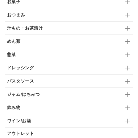
お菓子
ドリンク
七味
わかめ
チップス
のり
おつまみ
ブランデー
生姜
鍋つゆ
飴
すき焼き
汁もの・お茶漬け
ふりかけ
いいづな
はちみつ
茶漬け
めん類
抹茶
レトルト
究極
ノンアルコール
惣菜
九条ねぎ
焼酎
福松
混ぜご飯
くるみ
ドレッシング
パスタソース
ジャム/はちみつ
飲み物
ワイン/お酒
アウトレット