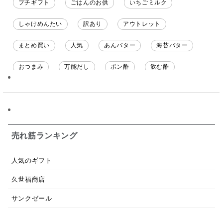
プチギフト
ごはんのお供
いちごミルク
しゃけめんたい
訳あり
アウトレット
まとめ買い
人気
あんバター
海苔バター
おつまみ
万能だし
ポン酢
飲む酢
ソース
限定
バナナチップス
スナック菓子
ジャム
調味料ギフト
国産
味噌
ワイン
パスタソース
醤油
バター
オールフルーツ
売れ筋ランキング
昆布だし
毎日だし
食塩無添加
なめ茸
人気のギフト
トマトソース
ブルーベリー
チーズ
信州
久世福商店
日本ワイン
野菜だし
チーズいか
サンクゼール
お米チップス
味噌汁
かりんとう
甘酒