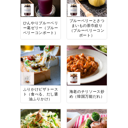
ブルーベリーとさつ
ひんやりブルーベリ
まいもの茶巾絞り
ー葛ゼリー（ブルー
（ブルーベリーコン
ベリーコンポート）
ポート）
ふりかけピザトース
海老のチリソース炒
ト（食べる、だし醤
め（韓国万能だれ）
油ふりかけ）