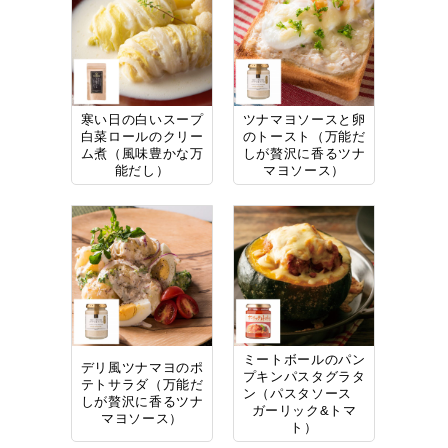
寒い日の白いスープ
ツナマヨソースと卵
白菜ロールのクリー
のトースト（万能だ
ム煮（風味豊かな万
しが贅沢に香るツナ
能だし）
マヨソース）
ミートボールのパン
デリ風ツナマヨのポ
プキンパスタグラタ
テトサラダ（万能だ
ン（パスタソース
しが贅沢に香るツナ
ガーリック&トマ
マヨソース）
ト）