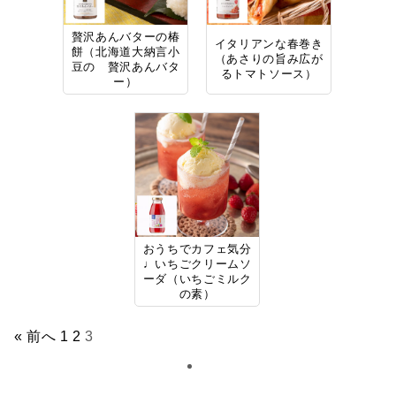
贅沢あんバターの椿
イタリアンな春巻き
餅（北海道大納言小
（あさりの旨み広が
豆の 贅沢あんバタ
るトマトソース）
ー）
おうちでカフェ気分
♩いちごクリームソ
ーダ（いちごミルク
の素）
« 前へ
1
2
3