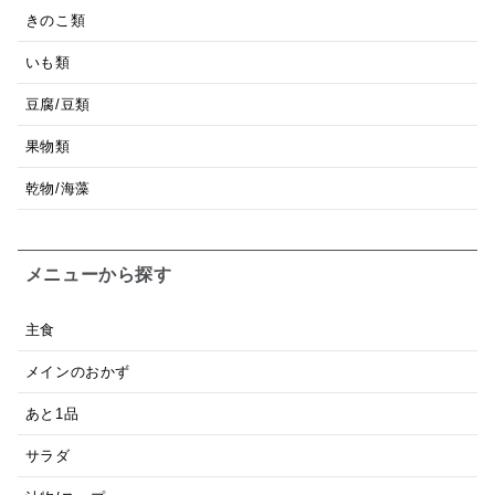
きのこ類
いも類
豆腐/豆類
果物類
乾物/海藻
メニューから探す
主食
メインのおかず
あと1品
サラダ