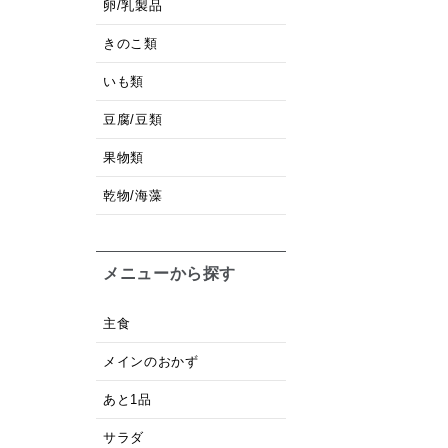
卵/乳製品
きのこ類
いも類
豆腐/豆類
果物類
乾物/海藻
メニューから探す
主食
メインのおかず
あと1品
サラダ