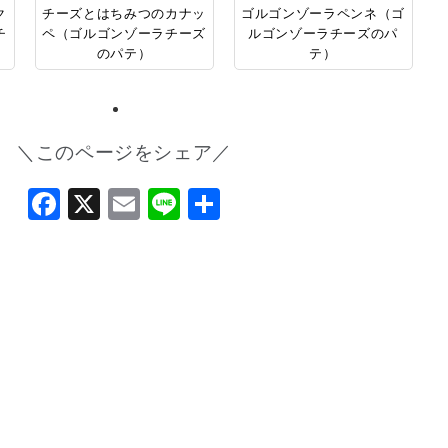
ク
チーズとはちみつのカナッ
ゴルゴンゾーラペンネ（ゴ
チ
ペ（ゴルゴンゾーラチーズ
ルゴンゾーラチーズのパ
のパテ）
テ）
＼このページをシェア／
Facebook
X
Email
Line
共
有