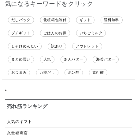
気になるキーワードをクリック
だしパック
化粧箱包装付
ギフト
送料無料
プチギフト
ごはんのお供
いちごミルク
しゃけめんたい
訳あり
アウトレット
まとめ買い
人気
あんバター
海苔バター
おつまみ
万能だし
ポン酢
飲む酢
ソース
限定
バナナチップス
スナック菓子
ジャム
調味料ギフト
国産
味噌
ワイン
売れ筋ランキング
パスタソース
醤油
バター
オールフルーツ
人気のギフト
昆布だし
毎日だし
食塩無添加
なめ茸
久世福商店