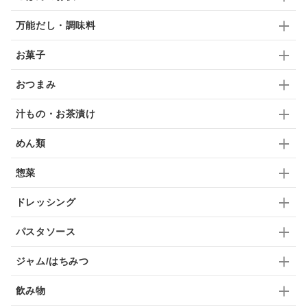
梅
レモン
ペースト
クランベリー
万能だし・調味料
ガーリック
柚子
ハーブティー
つゆ
お菓子
ドリンク
七味
わかめ
チップス
のり
おつまみ
ブランデー
生姜
鍋つゆ
飴
すき焼き
汁もの・お茶漬け
ふりかけ
いいづな
はちみつ
茶漬け
めん類
抹茶
レトルト
究極
ノンアルコール
惣菜
九条ねぎ
焼酎
福松
混ぜご飯
くるみ
ドレッシング
パスタソース
ジャム/はちみつ
飲み物