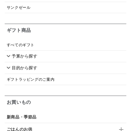
トマトソース
ブルーベリー
チーズ
信州
サンクゼール
日本ワイン
野菜だし
チーズいか
お米チップス
味噌汁
かりんとう
甘酒
ギフト商品
あごだし
バナナミルク
りんご
骨せんべい
すべてのギフト
ドレッシング
珍味
おかず
ナイアガラ
予算から探す
和塩
混ぜご飯の素
マヨネーズ
せんべい
目的から探す
韓国
贅沢ごはん
おでん
吸い物
ギフトラッピングのご案内
シードル
ごま
いわし
ミックス
芋
お買いもの
スープ
クリームソース
季節限定
セット
佃煮
アップル
ジュース
パンにぬる
新商品・季節品
はちみつ茶
オレンジ
ナッツ
かつおだし
ごはんのお供