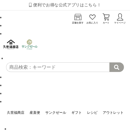
便利でお得な公式アプリはこちら！
店舗を探す
お気に入り
カート
マイページ
久世福商店
産直便
サンクゼール
ギフト
レシピ
アウトレット