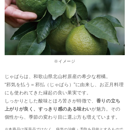
※イメージ
じゃばらは、和歌山県北山村原産の希少な柑橘。
“邪気を払う＝邪払（じゃばら）”に由来し、お正月料理
にも使われてきた縁起の良い果実です。
しっかりとした酸味とほろ苦さが特徴で、
香りの立ち
上がりが良く、すっきり感のある味わい
が魅力。その
個性から、季節の変わり目に選ぶ方も増えています。
※本商品は医薬品ではなく、病気の治療・予防を目的とするもので