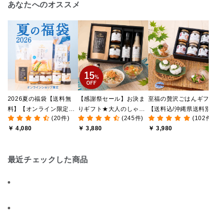
あなたへのオススメ
2026夏の福袋【送料無
【感謝祭セール】お決ま
至福の贅沢ごはんギフト
料】【オンライン限定】
りギフト★大人のしゃけ
【送料込/沖縄県送料別
(20件)
(245件)
(102件)
【ポイントキャンペーン
しゃけめんたい入り【送
途】【化粧箱包装付/オ
￥ 4,080
￥ 3,880
￥ 3,980
実施中】【のし・ラッピ
料込/沖縄県送料別途】
ライン限定】
ング・化粧箱詰め不可】
【化粧箱包装付】
最近チェックした商品