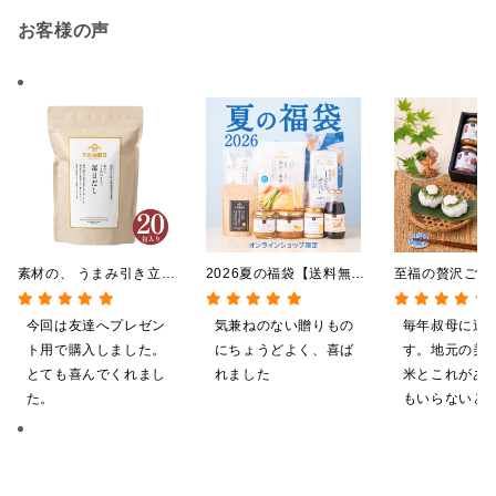
お客様の声
素材の、 うまみ引き立
2026夏の福袋【送料無
至福の贅沢ごは
つ。 毎日だし
料】【オンライン限定】
【送料込/沖縄
140g（7g×20包）
【ポイントキャンペーン実
途】【化粧箱包
今回は友達へプレゼン
気兼ねのない贈りもの
毎年叔母に送
施中】【のし・ラッピン
ライン限定】
ト用で購入しました。
にちょうどよく、喜ば
す。地元の美
グ・化粧箱詰め不可】
とても喜んでくれまし
れました
米とこれがあ
た。
もいらないと
気に入ってく
す。本当に助
す。