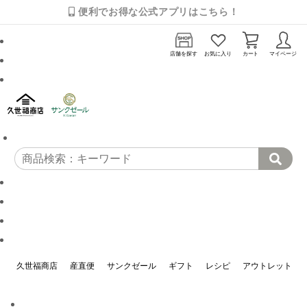
便利でお得な公式アプリはこちら！
店舗を探す
お気に入り
カート
マイページ
久世福商店
産直便
サンクゼール
ギフト
レシピ
アウトレット