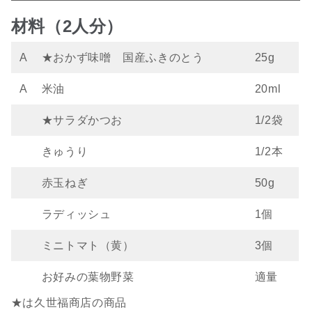
材料（2人分）
A
★おかず味噌 国産ふきのとう
25g
A
米油
20ml
★サラダかつお
1/2袋
きゅうり
1/2本
赤玉ねぎ
50g
ラディッシュ
1個
ミニトマト（黄）
3個
お好みの葉物野菜
適量
★は久世福商店の商品