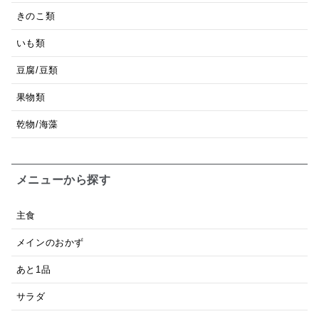
きのこ類
いも類
豆腐/豆類
果物類
乾物/海藻
メニューから探す
主食
メインのおかず
あと1品
サラダ