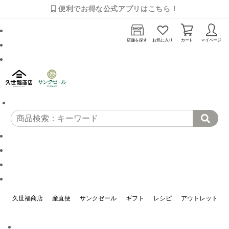
便利でお得な公式アプリはこちら！
店舗を探す
お気に入り
カート
マイページ
久世福商店
産直便
サンクゼール
ギフト
レシピ
アウトレット