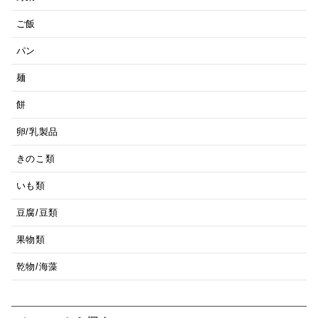
ご飯
パン
麺
餅
卵/乳製品
きのこ類
いも類
豆腐/豆類
果物類
乾物/海藻