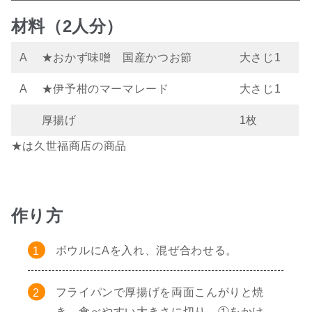
材料（2人分）
A
★おかず味噌 国産かつお節
大さじ1
A
★伊予柑のマーマレード
大さじ1
厚揚げ
1枚
★は久世福商店の商品
作り方
ボウルにAを入れ、混ぜ合わせる。
フライパンで厚揚げを両面こんがりと焼
き、食べやすい大きさに切り、①をかけ