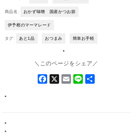
商品名:
おかず味噌 国産かつお節
伊予柑のマーマレード
タグ:
あと1品
おつまみ
簡単お手軽
＼このページをシェア／
Facebook
X
Email
Line
共
有