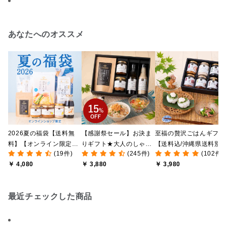
あなたへのオススメ
2026夏の福袋【送料無
【感謝祭セール】お決ま
至福の贅沢ごはんギフト
料】【オンライン限定】
りギフト★大人のしゃけ
【送料込/沖縄県送料別
(19件)
(245件)
(102件)
【ポイントキャンペーン
しゃけめんたい入り【送
途】【化粧箱包装付/オ
￥ 4,080
￥ 3,880
￥ 3,980
実施中】【のし・ラッピ
料込/沖縄県送料別途】
ライン限定】
ング・化粧箱詰め不可】
【化粧箱包装付】
最近チェックした商品