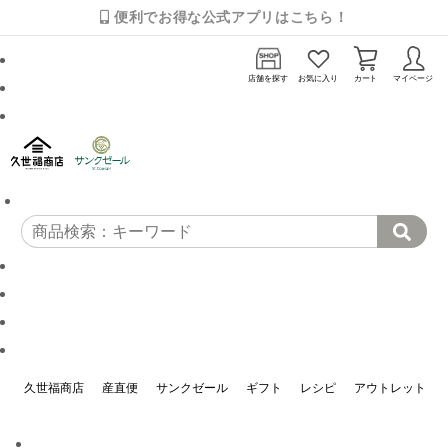
便利でお得な公式アプリはこちら！
店舗を探す
お気に入り
カート
マイページ
久世福商店
産直便
サンクゼール
ギフト
レシピ
アウトレット