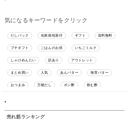
気になるキーワードをクリック
だしパック
化粧箱包装付
ギフト
送料無料
プチギフト
ごはんのお供
いちごミルク
しゃけめんたい
訳あり
アウトレット
まとめ買い
人気
あんバター
海苔バター
おつまみ
万能だし
ポン酢
飲む酢
ソース
限定
バナナチップス
スナック菓子
ジャム
調味料ギフト
国産
味噌
ワイン
売れ筋ランキング
パスタソース
醤油
バター
オールフルーツ