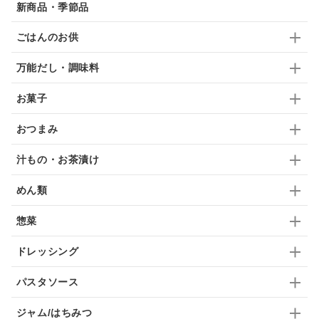
佃煮
アップル
ジュース
パンにぬる
新商品・季節品
はちみつ茶
オレンジ
ナッツ
かつおだし
ごはんのお供
梅
レモン
ペースト
クランベリー
万能だし・調味料
ガーリック
柚子
ハーブティー
つゆ
お菓子
ドリンク
七味
わかめ
チップス
のり
おつまみ
ブランデー
生姜
鍋つゆ
飴
すき焼き
汁もの・お茶漬け
ふりかけ
いいづな
はちみつ
茶漬け
めん類
抹茶
レトルト
究極
ノンアルコール
惣菜
九条ねぎ
焼酎
福松
混ぜご飯
くるみ
ドレッシング
パスタソース
ジャム/はちみつ