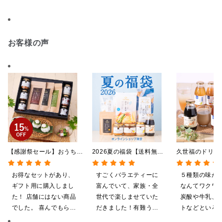
お客様の声
【感謝祭セール】おうちで
2026夏の福袋【送料無
久世福のドリン
贅沢ごはんギフト【送料無
料】【オンライン限定】
全5種飲み比べ
料/沖縄県送料別途】【化
【ポイントキャンペーン実
い 5本入（ド
お得なセットがあり、
すごくバラエティーに
５種類の味が
粧箱包装付/オンライン限
施中】【のし・ラッピン
ス／希釈タイプ
ギフト用に購入しまし
富んでいて、家族・全
なんてワクワ
定】
グ・化粧箱詰め不可】
た！ 店舗にはない商品
世代で楽しませていた
炭酸や牛乳、
でした。 喜んでもらえ
だきました！有難うご
トなどといろ
ると思います。
ざいます。
ンジしたいと