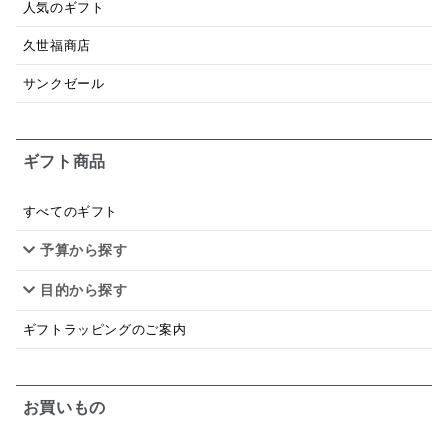
人気のギフト
昆布だし
毎日だし
食塩無添加
なめ茸
久世福商店
トマトソース
ブルーベリー
チーズ
信州
サンクゼール
日本ワイン
野菜だし
チーズいか
お米チップス
味噌汁
かりんとう
甘酒
ギフト商品
あごだし
バナナミルク
りんご
骨せんべい
すべてのギフト
ドレッシング
珍味
おかず
ナイアガラ
予算から探す
和塩
混ぜご飯の素
マヨネーズ
せんべい
目的から探す
韓国
贅沢ごはん
おでん
吸い物
ギフトラッピングのご案内
シードル
ごま
いわし
ミックス
芋
お買いもの
スープ
クリームソース
季節限定
セット