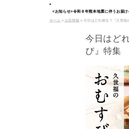
<お知らせ>令和８年熊本地震に伴うお届け
ホーム
»
お店情報
» 今日はどれ握る？『久世福
今日はど
び』特集