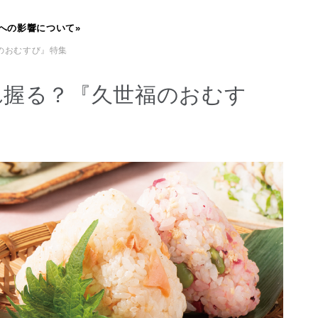
への影響について»
のおむすび』特集
れ握る？『久世福のおむす