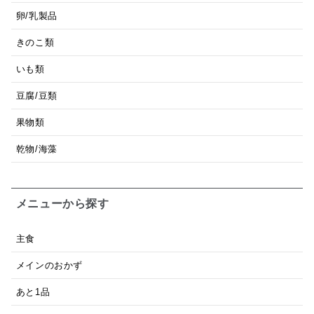
卵/乳製品
きのこ類
いも類
豆腐/豆類
果物類
乾物/海藻
メニューから探す
主食
メインのおかず
あと1品