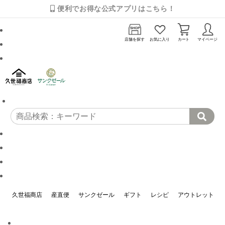
便利でお得な公式アプリはこちら！
店舗を探す
お気に入り
カート
マイページ
久世福商店
産直便
サンクゼール
ギフト
レシピ
アウトレット