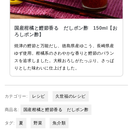
国産柑橘と鰹節香る だしポン酢 150ml【お
ろしポン酢】
焼津の鰹節と万能だし、徳島県産ゆこう、長崎県産
ゆず使用。柑橘系のさわやかな香りと鰹節のバラン
スを追求しました。大根おろしがたっぷり、さっぱ
りとした味わいに仕上げました。
カテゴリー:
レシピ
久世福のレシピ
商品名:
国産柑橘と鰹節香る だしポン酢
タグ:
夏
野菜
魚介類