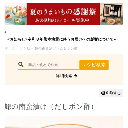
<お知らせ>令和８年熊本地震に伴うお届けへの影響について»
ホーム
»
レシピ
» 鯵の南蛮漬け（だしポン酢）
レシピ検索
詳細検索
印刷する
鯵の南蛮漬け（だしポン酢）