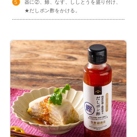
器に②、鯵、なす、ししとうを盛り付け、
★だしポン酢をかける。