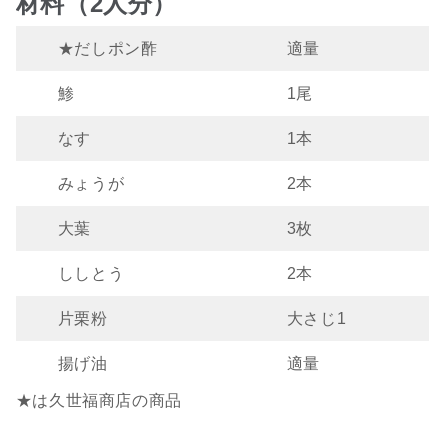
材料（2人分）
★だしポン酢
適量
鯵
1尾
なす
1本
みょうが
2本
大葉
3枚
ししとう
2本
片栗粉
大さじ1
揚げ油
適量
★は久世福商店の商品