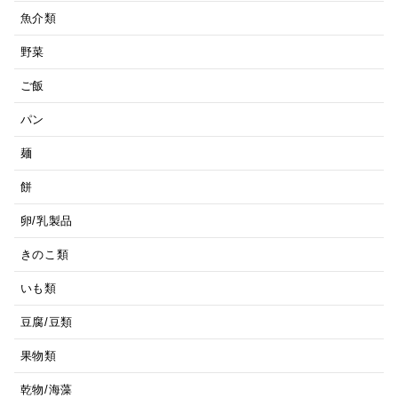
魚介類
野菜
ご飯
パン
麺
餅
卵/乳製品
きのこ類
いも類
豆腐/豆類
果物類
乾物/海藻