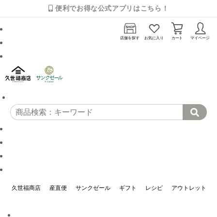
便利でお得な公式アプリはこちら！
店舗を探す
お気に入り
カート
マイページ
久世福商店
産直便
サンクゼール
ギフト
レシピ
アウトレット