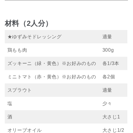
材料（2人分）
★ゆずみそドレッシング
適量
鶏もも肉
300g
ズッキーニ（緑・黄色）※お好みのもの
各1/3本
ミニトマト（赤・黄色）※お好みのもの
各2個
スプラウト
適量
塩
少々
酒
大さじ1
オリーブオイル
大さじ1/2