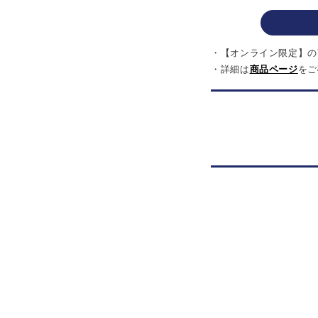
・【オンライン限定】の
・詳細は
商品ページ
をご