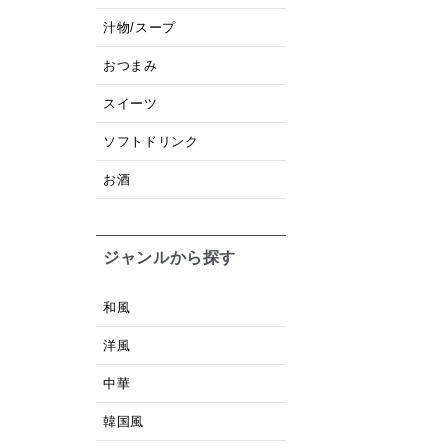
汁物/スープ
おつまみ
スイーツ
ソフトドリンク
お酒
ジャンルから探す
和風
洋風
中華
韓国風