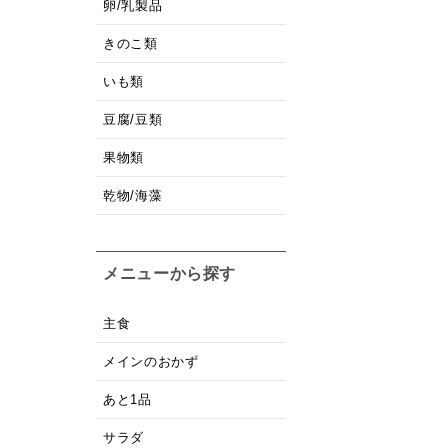
卵/乳製品
きのこ類
いも類
豆腐/豆類
果物類
乾物/海藻
メニューから探す
主食
メインのおかず
あと1品
サラダ