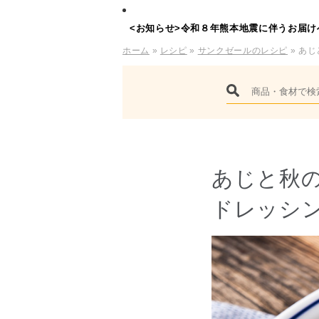
<お知らせ>令和８年熊本地震に伴うお届け
ホーム
»
レシピ
»
サンクゼールのレシピ
» あ
あじと秋
ドレッシ