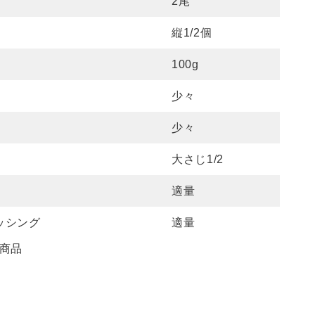
2尾
縦1/2個
100g
少々
少々
大さじ1/2
適量
ッシング
適量
商品