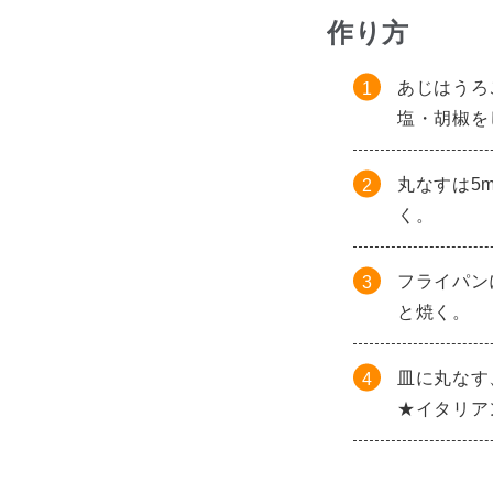
作り方
あじはうろ
塩・胡椒を
丸なすは5
く。
フライパン
と焼く。
皿に丸なす
★イタリア