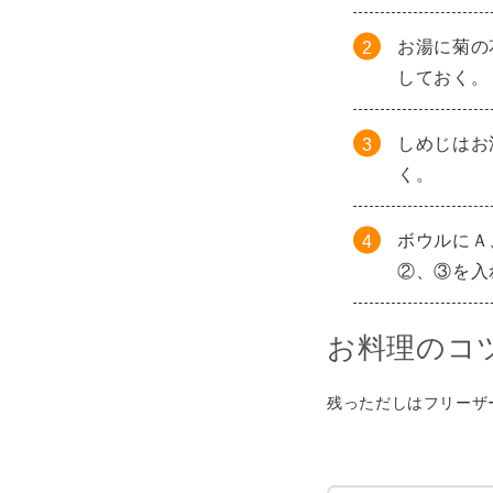
お湯に菊の
しておく。
しめじはお
く。
ボウルにＡ
②、③を入
お料理のコ
残っただしはフリーザ