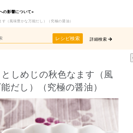
への影響について»
ます（風味豊かな万能だし）（究極の醤油）
レシピ検索
詳細検索
らとしめじの秋色なます（風
万能だし）（究極の醤油）