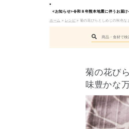
<お知らせ>令和８年熊本地震に伴うお届け
ホーム
»
レシピ
» 菊の花びらとしめじの秋色な
菊の花び
味豊かな