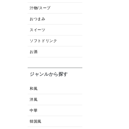
汁物/スープ
おつまみ
スイーツ
ソフトドリンク
お酒
ジャンルから探す
和風
洋風
中華
韓国風