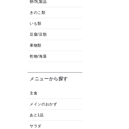
卵/乳製品
きのこ類
いも類
豆腐/豆類
果物類
乾物/海藻
メニューから探す
主食
メインのおかず
あと1品
サラダ