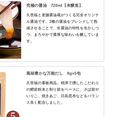
究極の醤油 720ml【本醸造】
久世福と老舗醤油蔵がつくる完全オリジナ
ル醤油です。2種の醤油をブレンドして熟
成させることで、生醤油の特性を生かしつ
つ、まろやかで濃厚な味わいを醸していま
す。
風味豊かな万能だし 8g×5包
久世福の看板商品。焼津で燻したこだわり
の鰹節粉末と削り節をベースに、さば節や
いりこ、焼きあご、日高昆布などをバラン
ス良く配合しました。