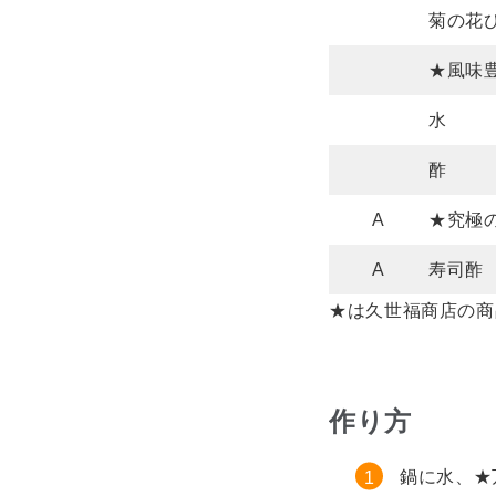
菊の花
★風味
水
酢
A
★究極
A
寿司酢
★は久世福商店の商
作り方
鍋に水、★