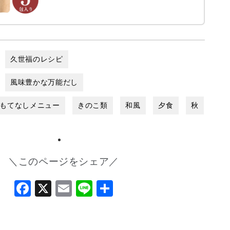
久世福のレシピ
風味豊かな万能だし
もてなしメニュー
きのこ類
和風
夕食
秋
＼このページをシェア／
Facebook
X
Email
Line
共
有