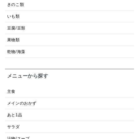
きのこ類
いも類
豆腐/豆類
果物類
乾物/海藻
メニューから探す
主食
メインのおかず
あと1品
サラダ
汁物/スープ