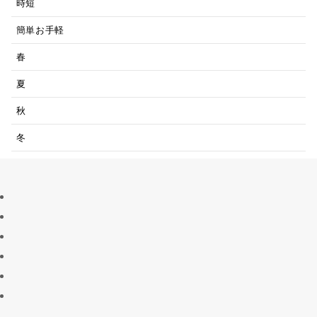
時短
簡単お手軽
春
夏
秋
冬