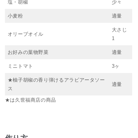
塩・胡椒
少々
小麦粉
適量
大さじ
オリーブオイル
1
お好みの葉物野菜
適量
ミニトマト
3ヶ
★柚子胡椒の香り弾けるアラビアータソー
適量
ス
★は久世福商店の商品