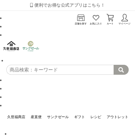
便利でお得な公式アプリはこちら！
店舗を探す
お気に入り
カート
マイページ
久世福商店
産直便
サンクゼール
ギフト
レシピ
アウトレット