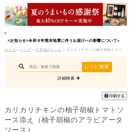
<お知らせ>令和８年熊本地震に伴うお届けへの影響について»
ホーム
»
レシピ
»
久世福のレシピ
» カリカリチキンの柚子胡椒トマトソース添え（柚子胡椒のアラビアータソース）
レシピ検索
詳細検索
印刷する
カリカリチキンの柚子胡椒トマトソ
ース添え（柚子胡椒のアラビアータ
ソース）