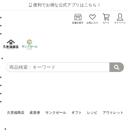
便利でお得な公式アプリはこちら！
店舗を探す
お気に入り
カート
マイページ
久世福商店
産直便
サンクゼール
ギフト
レシピ
アウトレット