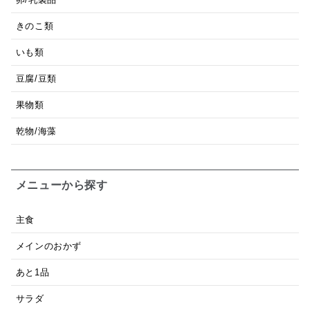
きのこ類
いも類
豆腐/豆類
果物類
乾物/海藻
メニューから探す
主食
メインのおかず
あと1品
サラダ