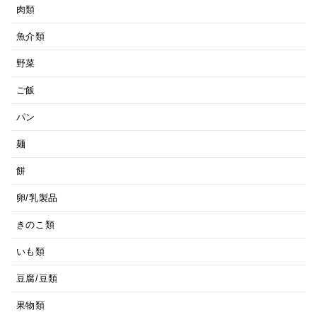
肉類
魚介類
野菜
ご飯
パン
麺
餅
卵/乳製品
きのこ類
いも類
豆腐/豆類
果物類