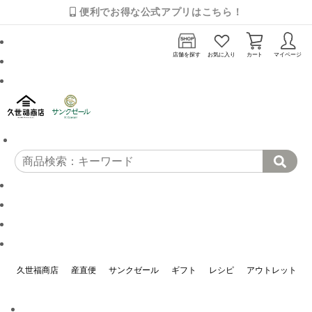
便利でお得な公式アプリはこちら！
店舗を探す
お気に入り
カート
マイページ
久世福商店
産直便
サンクゼール
ギフト
レシピ
アウトレット