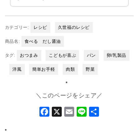
カテゴリー:
レシピ
久世福のレシピ
商品名:
食べる だし醤油
タグ:
おつまみ
こどもが喜ぶ
パン
卵/乳製品
洋風
簡単お手軽
肉類
野菜
＼このページをシェア／
Facebook
X
Email
Line
共
有