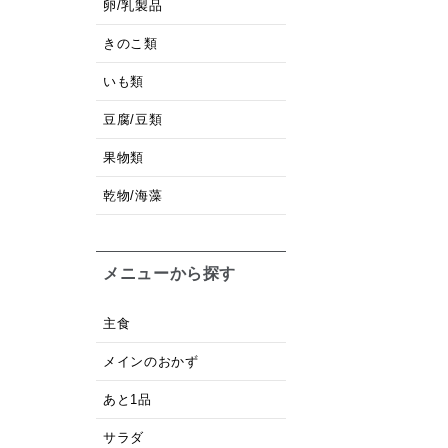
卵/乳製品
きのこ類
いも類
豆腐/豆類
果物類
乾物/海藻
メニューから探す
主食
メインのおかず
あと1品
サラダ