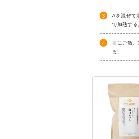
Aを混ぜて
で加熱する
皿にご飯、
る。