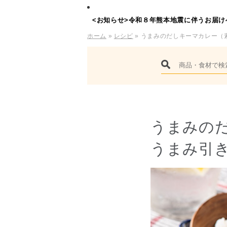
<お知らせ>令和８年熊本地震に伴うお届け
ホーム
»
レシピ
» うまみのだしキーマカレー（
うまみの
うまみ引