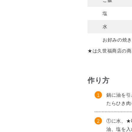
ご飯
塩
水
お好みの焼き
★は久世福商店の商
作り方
鍋に油を引
たらひき肉
①に水、★
油、塩を入