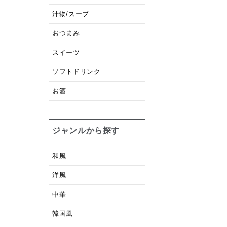
汁物/スープ
おつまみ
スイーツ
ソフトドリンク
お酒
ジャンルから探す
和風
洋風
中華
韓国風