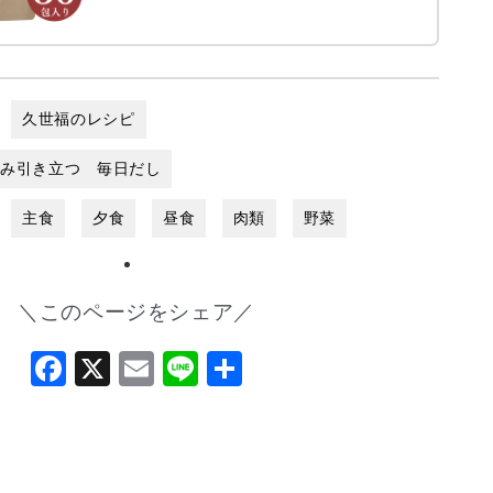
久世福のレシピ
まみ引き立つ 毎日だし
主食
夕食
昼食
肉類
野菜
＼このページをシェア／
Facebook
X
Email
Line
共
有