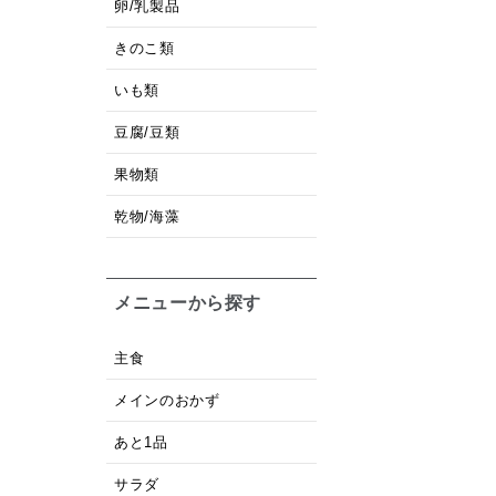
卵/乳製品
きのこ類
いも類
豆腐/豆類
果物類
乾物/海藻
メニューから探す
主食
メインのおかず
あと1品
サラダ