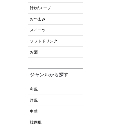
汁物/スープ
おつまみ
スイーツ
ソフトドリンク
お酒
ジャンルから探す
和風
洋風
中華
韓国風