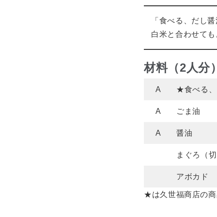
「食べる、だし醤
白米と合わせても
材料（2人分
A
★食べる、
A
ごま油
A
醤油
まぐろ（切
アボカド
★は久世福商店の商