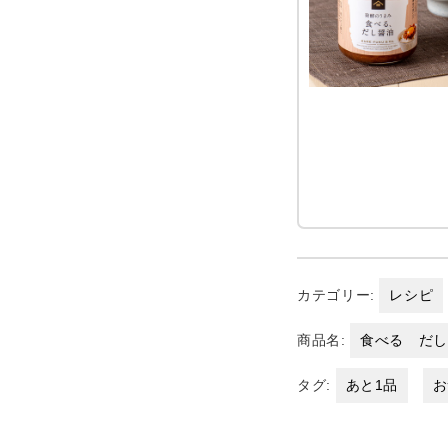
カテゴリー:
レシピ
商品名:
食べる だ
タグ:
あと1品
お