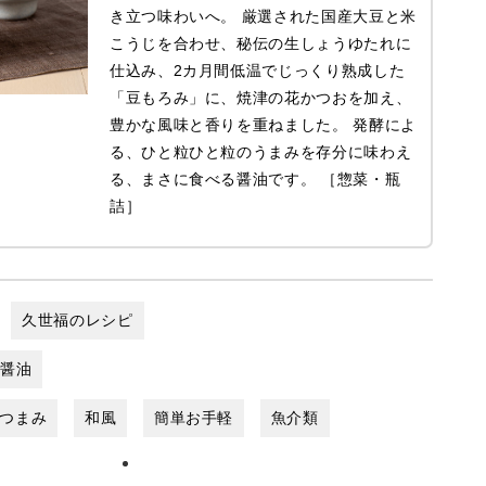
き立つ味わいへ。 厳選された国産大豆と米
こうじを合わせ、秘伝の生しょうゆたれに
仕込み、2カ月間低温でじっくり熟成した
「豆もろみ」に、焼津の花かつおを加え、
豊かな風味と香りを重ねました。 発酵によ
る、ひと粒ひと粒のうまみを存分に味わえ
る、まさに食べる醤油です。 ［惣菜・瓶
詰］
久世福のレシピ
し醤油
つまみ
和風
簡単お手軽
魚介類