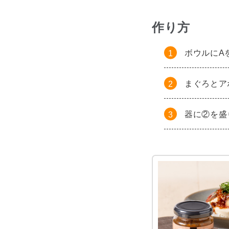
作り方
ボウルにA
まぐろとア
器に②を盛