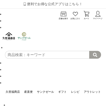
便利でお得な公式アプリはこちら！
店舗を探す
お気に入り
カート
マイページ
久世福商店
産直便
サンクゼール
ギフト
レシピ
アウトレット