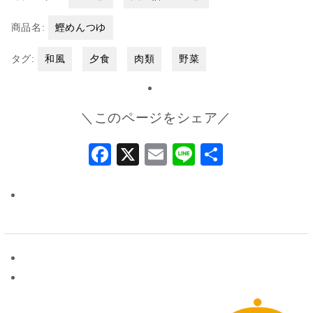
商品名:
鰹めんつゆ
タグ:
和風
夕食
肉類
野菜
＼このページをシェア／
Facebook
X
Email
Line
共
有