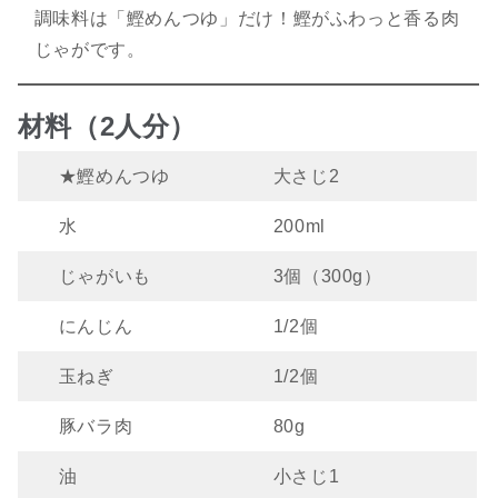
調味料は「鰹めんつゆ」だけ！鰹がふわっと香る肉
じゃがです。
材料（2人分）
★鰹めんつゆ
大さじ2
水
200ml
じゃがいも
3個（300g）
にんじん
1/2個
玉ねぎ
1/2個
豚バラ肉
80g
油
小さじ1