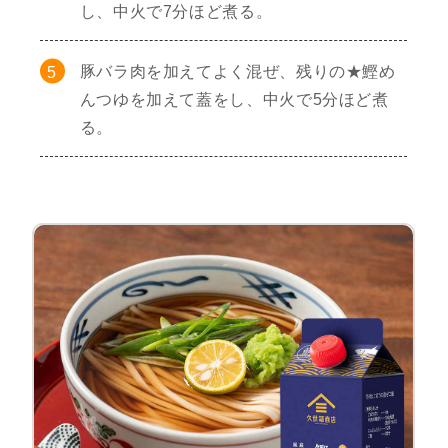
し、中火で7分ほど煮る。
豚バラ肉を加えてよく混ぜ、残りの★鰹め
んつゆを加えて蓋をし、中火で5分ほど煮
る。