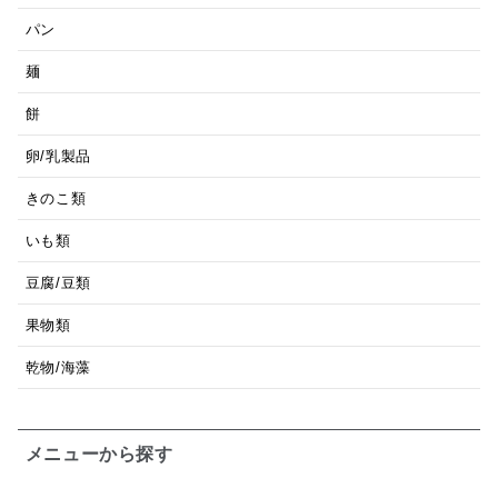
パン
麺
餅
卵/乳製品
きのこ類
いも類
豆腐/豆類
果物類
乾物/海藻
メニューから探す