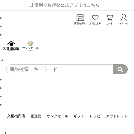
便利でお得な公式アプリはこちら！
店舗を探す
お気に入り
カート
マイページ
久世福商店
産直便
サンクゼール
ギフト
レシピ
アウトレット