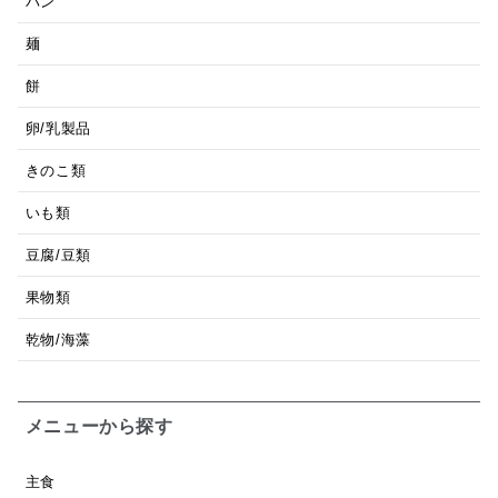
パン
麺
餅
卵/乳製品
きのこ類
いも類
豆腐/豆類
果物類
乾物/海藻
メニューから探す
主食