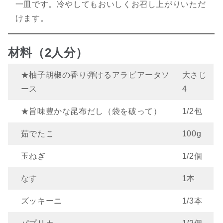
一皿です。冷やしてもおいしくお召し上がりいただ
けます。
材料（2人分）
★柚子胡椒の香り弾けるアラビアータソ
大さじ
ース
4
★旨味豊かな昆布だし（袋を破って）
1/2包
茹でたこ
100g
玉ねぎ
1/2個
なす
1本
ズッキーニ
1/3本