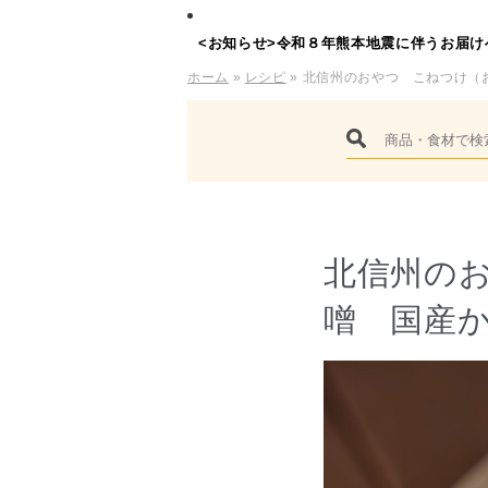
<お知らせ>令和８年熊本地震に伴うお届け
ホーム
»
レシピ
» 北信州のおやつ こねつけ（
北信州の
噌 国産