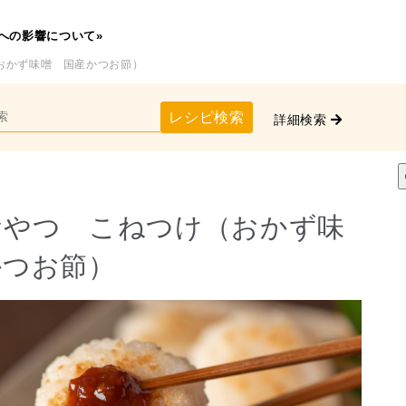
への影響について»
おかず味噌 国産かつお節）
レシピ検索
詳細検索
おやつ こねつけ（おかず味
かつお節）