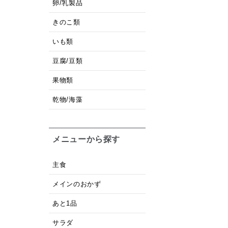
卵/乳製品
きのこ類
いも類
豆腐/豆類
果物類
乾物/海藻
メニューから探す
主食
メインのおかず
あと1品
サラダ