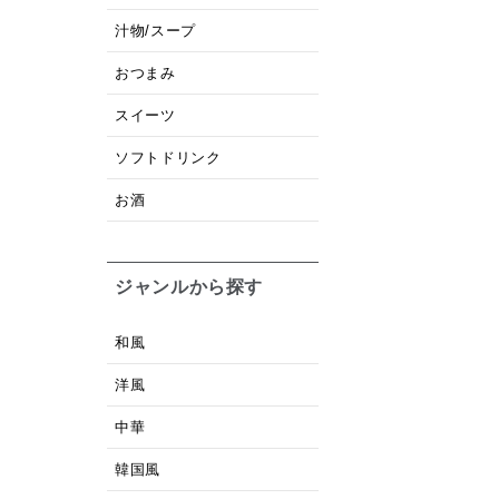
汁物/スープ
おつまみ
スイーツ
ソフトドリンク
お酒
ジャンルから探す
和風
洋風
中華
韓国風