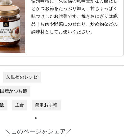
信州味噌に、久世福の風味豊かな万能だし
とかつお節をたっぷり加え、甘じょっぱく
味つけしたお惣菜です。焼きおにぎりは絶
品！お肉や野菜にのせたり、炒め物などの
調味料としてお使いください。
久世福のレシピ
 国産かつお節
飯
主食
簡単お手軽
＼このページをシェア／