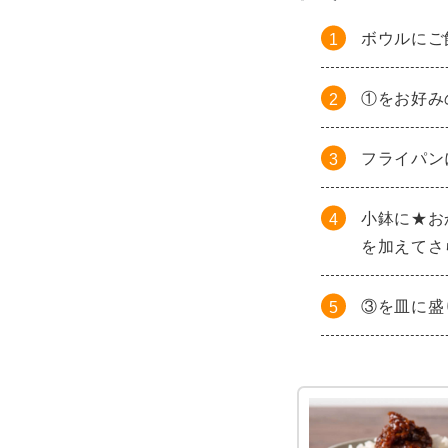
ボウルにご
①をお好み
フライパン
小鉢に★お
を加えてさ
③を皿に盛